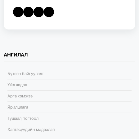
АНГИЛАЛ
Бүтээн байгуулалт
Үйл явдал
Арга хэмжээ
Ярилцлага
Тушаал, тогтоол
Хэлтэсүүдийн мэдээлэл