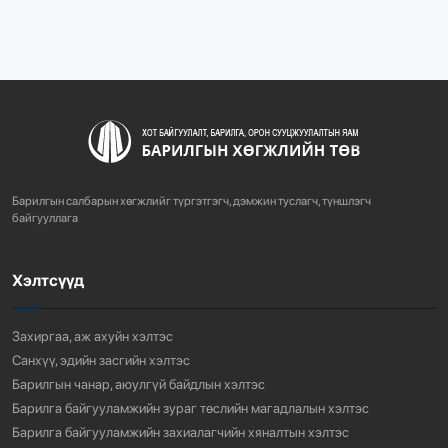
“БАРИЛГЫН ХӨГЖЛИЙН ТӨВ” ТӨҮГ-ЫН ЗАХИРАЛ
Д.МӨНХБААТАР БН...
732
3 сарын өмнө
ХОТ БАЙГУУЛАЛТЫН ТУХАЙ ХУУЛИЙН
ШИНЭЧИЛСЭН НАЙРУУЛГЫН ТӨ...
Барилгын салбарын хөгжлийг түргэтгэгч, дэмжин туслагч, түншлэгч
765
3 сарын өмнө
байгууллага
Хэлтсүүд
“АМИНЫ ОРОН СУУЦ ЭКСПО” ҮЗЭСГЭЛЭНГ НЭЭЛЭЭ
924
3 сарын өмнө
Захиргаа, аж ахуйн хэлтэс
Санхүү, эдийн засгийн хэлтэс
Барилгын чанар, аюулгүй байдлын хэлтэс
Барилга байгууламжийн зураг төслийн магадлалын хэлтэс
Барилга байгууламжийн захиалагчийн хяналтын хэлтэс