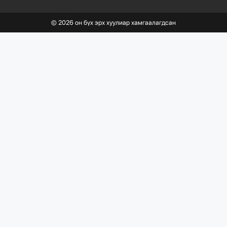
©
2026
он бүх эрх хуулиар хамгаалагдсан