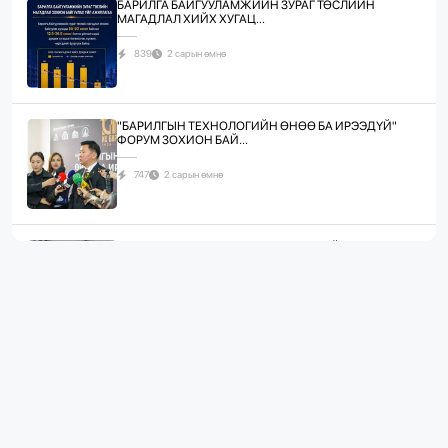
БАРИЛГА БАЙГУУЛАМЖИЙН ЗУРАГ ТӨСЛИЙН
МАГАДЛАЛ ХИЙХ ХУГАЦ...
839
2 сарын өмнө
"БАРИЛГЫН ТЕХНОЛОГИЙН ӨНӨӨ БА ИРЭЭДҮЙ"
ФОРУМ ЗОХИОН БАЙ...
747
2 сарын өмнө
ЖИЛД 10 САЯ М.КВ ГИПСЭН ХАВТАН ҮЙЛДВЭРЛЭХ
ХҮЧИН ЧАДАЛТА...
1096
2 сарын өмнө
“БАРИЛГЫН ХӨГЖЛИЙН ТӨВ” ТӨҮГ, “МОНГОЛЫН
БАРИЛГЫН ИНЖЕНЕ...
1090
2 сарын өмнө