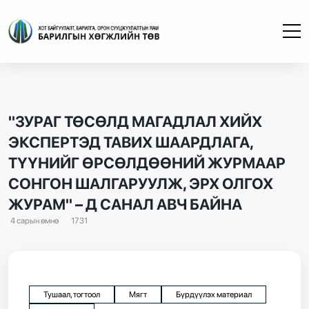
"ЗУРАГ ТӨСӨЛД МАГАДЛАЛ ХИЙХ
ЭКСПЕРТЭД ТАВИХ ШААРДЛАГА,
ТҮҮНИЙГ ӨРСӨЛДӨӨНИЙ ЖУРМААР
СОНГОН ШАЛГАРУУЛЖ, ЭРХ ОЛГОХ
ЖУРАМ" – Д САНАЛ АВЧ БАЙНА
4 сарын өмнө
1731
Тушаал, тогтоол
Мягт
Бүрдүүлэх материал