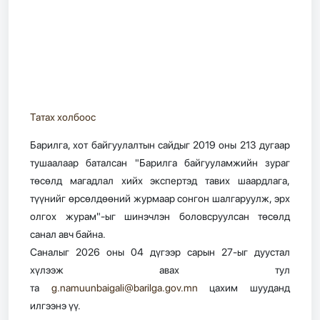
Татах холбоос
Барилга, хот байгуулалтын сайдыг 2019 оны 213 дугаар
тушаалаар баталсан "Барилга байгууламжийн зураг
төсөлд магадлал хийх экспертэд тавих шаардлага,
түүнийг өрсөлдөөний журмаар сонгон шалгаруулж, эрх
олгох журам"-ыг шинэчлэн боловсруулсан төсөлд
санал авч байна.
Саналыг 2026 оны 04 дүгээр сарын 27-ыг дуустал
хүлээж авах тул
та
g.namuunbaigali@barilga.gov.mn
цахим шууданд
илгээнэ үү.