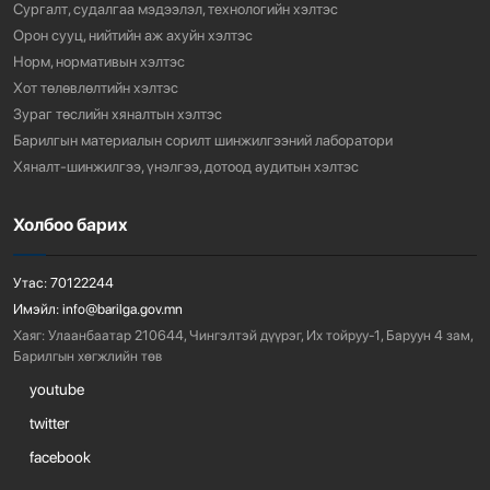
Сургалт, судалгаа мэдээлэл, технологийн хэлтэс
Орон сууц, нийтийн аж ахуйн хэлтэс
Норм, нормативын хэлтэс
Хот төлөвлөлтийн хэлтэс
Зураг төслийн хяналтын хэлтэс
Барилгын материалын сорилт шинжилгээний лаборатори
Хяналт-шинжилгээ, үнэлгээ, дотоод аудитын хэлтэс
Холбоо барих
Утас:
70122244
Имэйл:
info@barilga.gov.mn
Хаяг:
Улаанбаатар 210644, Чингэлтэй дүүрэг, Их тойруу-1, Баруун 4 зам,
Барилгын хөгжлийн төв
youtube
twitter
facebook