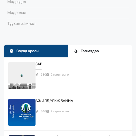
Мэдэгдэл
Мэдээлэл
Түүхэн замнал
Сүүлд орсон
Топ мэдээ
ЗАР
580
2 сарын өмнө
АЖИЛД УРЬЖ БАЙНА
846
2 сарын өмнө