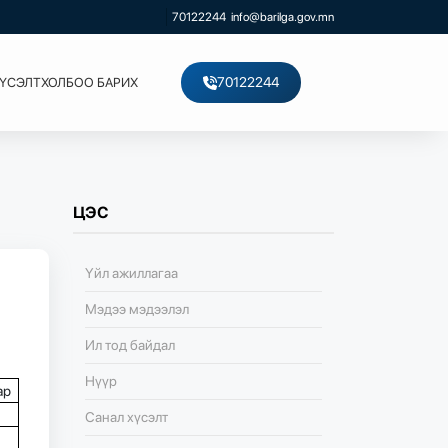
70122244
info@barilga.gov.mn
70122244
ХҮСЭЛТ
ХОЛБОО БАРИХ
ЦЭС
Үйл ажиллагаа
Мэдээ мэдээлэл
Ил тод байдал
Нүүр
ар
Санал хүсэлт