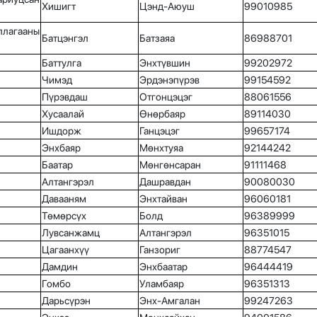
Хишигт
Цэнд-Аюуш
99010985
лагааны
Батцэнгэл
Батзаяа
86988701
Баттулга
Энхтүвшин
99202972
Чимэд
Эрдэнэпүрэв
99154592
Пүрэвдаш
Отгонцэцэг
88061556
Хусаалай
Өнөрбаяр
89114030
Ишдорж
Ганцэцэг
99657174
Энхбаяр
Мөнхтуяа
92144242
Баатар
Мөнгөнсаран
91111468
Алтангэрэл
Дашравдан
90080030
Давааням
Энхтайван
96060181
Төмөрсүх
Болд
96389999
Лувсанжамц
Алтангэрэл
96351015
Цагаанхүү
Ганзориг
88774547
Дамдин
Энхбаатар
96444419
Гомбо
Уламбаяр
96351313
Дарьсүрэн
Энх-Амгалан
99247263