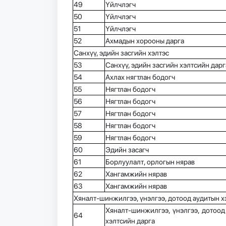
49
Үйлчлэгч
50
Үйлчлэгч
51
Үйлчлэгч
52
Ахмадын хорооны дарга
Санхүү, эдийн засгийн хэлтэс
53
Санхүү, эдийн засгийн хэлтсийн дарг
54
Ахлах нягтлан бодогч
55
Нягтлан бодогч
56
Нягтлан бодогч
57
Нягтлан бодогч
58
Нягтлан бодогч
59
Нягтлан бодогч
60
Эдийн засагч
61
Борлуулалт, орлогын нярав
62
Хангамжийн нярав
63
Хангамжийн нярав
Хяналт-шинжилгээ, үнэлгээ, дотоод аудитын х
Хяналт-шинжилгээ, үнэлгээ, дотоод
64
хэлтсийн дарга