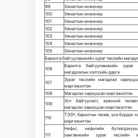
99
Хяналтын инженер
100
Хяналтын инженер
101
Хяналтын инженер
102
Хяналтын инженер
103
Хяналтын инженер
104
Хяналтын инженер
105
Хяналтын инженер
Барилга байгууламжийн зураг төслийн магад
Барилга байгууламжийн зураг 
106
магадлалын хэлтсийн дарга
Зураг төслийн магадлал хариуцс
107
мэргэжилтэн
108
Магадлал хариуцсан мэргэжилтэн
Хот байгуулалт, ерөнхий төлөв
109
магадлал хариуцсан мэргэжилтэн
ТЭЗҮ, барилгын төсөв, үнэ бүрдэл х
110
мэргэжилтэн
Нефьт, нефьтийн бүтээгдэхүү
111
хангамжийн зураг төслийн м