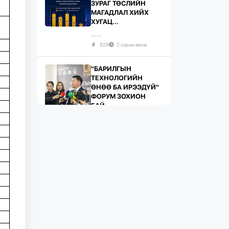
ЗУРАГ ТӨСЛИЙН
МАГАДЛАЛ ХИЙХ
ХУГАЦ...
828
2 сарын өмнө
"БАРИЛГЫН
ТЕХНОЛОГИЙН
ӨНӨӨ БА ИРЭЭДҮЙ"
ФОРУМ ЗОХИОН
БАЙ...
734
2 сарын өмнө
ЖИЛД 10 САЯ М.КВ
ГИПСЭН ХАВТАН
ҮЙЛДВЭРЛЭХ ХҮЧИН
ЧАДАЛТА...
1084
2 сарын өмнө
“БАРИЛГЫН