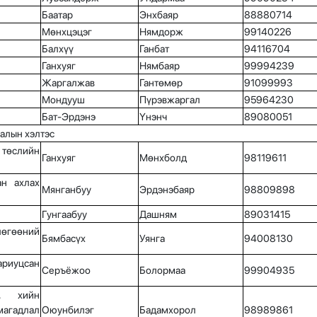
Баатар
Энхбаяр
88880714
Мөнхцэцэг
Нямдорж
99140226
Балхүү
Ганбат
94116704
Ганхуяг
Нямбаяр
99994239
Жаргалжав
Гантөмөр
91099993
Мондууш
Пүрэвжаргал
95964230
Бат-Эрдэнэ
Үнэнч
89080051
лалын хэлтэс
төслийн
Ганхуяг
Мөнхболд
98119611
ан ахлах
Мянганбуу
Эрдэнэбаяр
98809898
Гунгаабуу
Дашням
89031415
лөгөөний
Бямбасүх
Уянга
94008130
ариуцсан
Серъёжоо
Болормаа
99904935
н, хийн
агадлал
Оюунбилэг
Бадамхорол
98989861