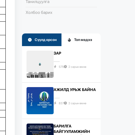
Танилцуулга
Холбоо барих
Сүүлд орсон
Топ мэдээ
ЗАР
575
2 сарын өмнө
АЖИЛД УРЬЖ БАЙНА
837
2 сарын өмнө
БАРИЛГА
БАЙГУУЛАМЖИЙН