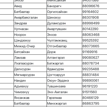
Энхээ
Мөнхсайхан
94001586
Авид
Банзрагч
88096676
Батбаатар
Оргилсайхан
99164602
Амарбаясгалан
Шинэхүү
86301908
Зандраа
Дуламсүрэн
88998499
Уртнасан
Амартүвшин
80142290
Ноорон
Энхээ
88063468
Цэндээхүү
Чүлтэмжамц
99525392
Мижид-Очир
Отгонбаатар
88073665
Батсайхан
Дорж
91169916
Ламзав
Алтангэрэл
99080627
Лхагвасүрэн
Батжаргал
88078734
Далхсүрэн
Ядамсүрэн
99235488
Мягмарсүрэн
Цогтсаруул
88831484
Нандин
Оюун-Эрдэнэ
99890061
Адъяахүү
Түвшинзаяа
96191220
Чимээхүү
Энх-Амгалан
91511560
Янсанжав
Гэрэлмаа
80466129
Батбаатар
Мөнхжаргал
86863795