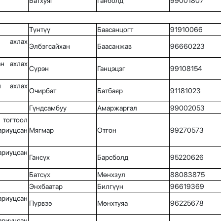
Батхуяг
Ганболд
99001807
Түнтүү
Баасанцогт
91910066
 ахлах
Элбэгсайхан
Баасанжав
96660223
ан ахлах
Сүрэн
Ганцэцэг
99108154
н ахлах
Очирбат
Батбаяр
91181023
Гүндсамбуу
Амаржаргал
99002053
тогтоол
иуцсан
Мягмар
Отгон
99270573
иуцсан
Гансүх
Барсболд
95220626
Батсүх
Мөнхзул
88083875
Энхбаатар
Билгүүн
96619369
риуцсан
Пүрвээ
Мөнхтуяа
96225678
ариуцсан