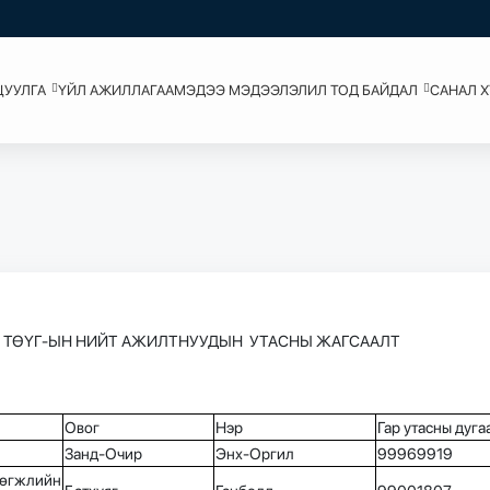
ЦУУЛГА
ҮЙЛ АЖИЛЛАГАА
МЭДЭЭ МЭДЭЭЛЭЛ
ИЛ ТОД БАЙДАЛ
САНАЛ 
" ТӨҮГ-ЫН НИЙТ АЖИЛТНУУДЫН УТАСНЫ ЖАГСААЛТ
Овог
Нэр
Гар утасны дуга
Занд-Очир
Энх-Оргил
99969919
өгжлийн