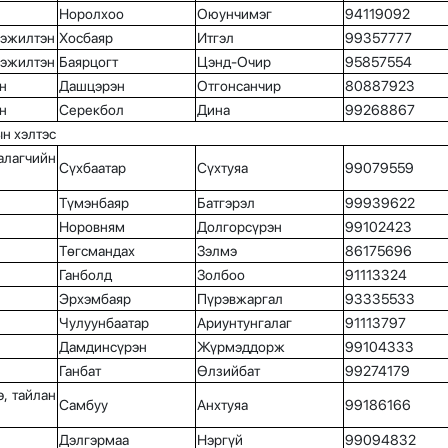
Норолхоо
Оюунчимэг
94119092
гэжилтэн
Хосбаяр
Итгэл
99357777
гэжилтэн
Баярцогт
Цэнд-Очир
95857554
н
Дашцэрэн
Отгонсанчир
80887923
н
Серекбол
Дина
99268867
ын хэлтэс
лагчийн
Сүхбаатар
Сүхтуяа
99079559
Түмэнбаяр
Батгэрэл
99939622
Норовням
Долгорсүрэн
99102423
Төгсмандах
Зэлмэ
86175696
Ганболд
Золбоо
91113324
Эрхэмбаяр
Пүрэвжаргал
93335533
Чулуунбаатар
Ариунтунгалаг
91113797
Дамдинсүрэн
Жүрмэддорж
99104333
Ганбат
Өлзийбат
99274179
, тайлан
Самбуу
Анхтуяа
99186166
Дэлгэрмаа
Нэргүй
99094832