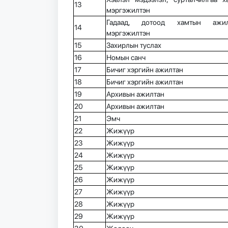
13
мэргэжилтэн
Гадаад, дотоод хамтын ажил
14
мэргэжилтэн
15
Захирлын туслах
16
Номын санч
17
Бичиг хэргийн ажилтан
18
Бичиг хэргийн ажилтан
19
Архивын ажилтан
20
Архивын ажилтан
21
Эмч
22
Жижүүр
23
Жижүүр
24
Жижүүр
25
Жижүүр
26
Жижүүр
27
Жижүүр
28
Жижүүр
29
Жижүүр