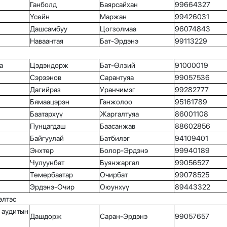
Ганболд
Баярсайхан
99664327
Үсейн
Маржан
99426031
Дашсамбуу
Цогзолмаа
96074843
Наваантая
Бат-Эрдэнэ
99113229
а
Цэдэндорж
Бат-Өлзий
91000019
Сэрээнов
Сарантуяа
99057536
Дагийраз
Уранчимэг
99282777
Бямаацэрэн
Ганжолоо
95161789
Баатархүү
Жаргалтуяа
86001108
Пунцагдаш
Баасанжав
88602856
Байгуулай
Батбилэг
94109401
Энхтөр
Болор-Эрдэнэ
99940189
Чулуунбат
Буянжаргал
99056527
Төмөрбаатар
Очирбат
99078525
Эрдэнэ-Очир
Оюунхүү
89443322
элтэс
 аудитын
Дашдорж
Саран-Эрдэнэ
99057657