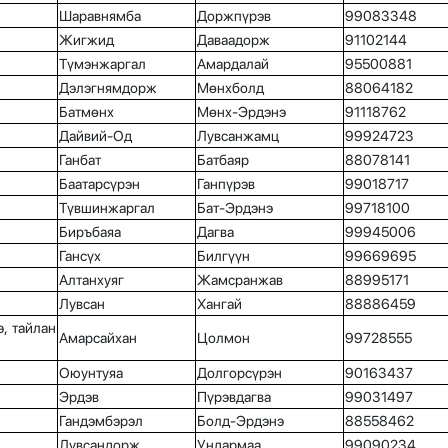
Шаравнямба
Доржпүрэв
99083348
Жигжид
Даваадорж
91102144
Түмэнжаргал
Амардалай
95500881
Дэлэгнямдорж
Мөнхболд
88064182
Батмөнх
Мөнх-Эрдэнэ
91118762
Дайвий-Од
Лувсанжамц
99924723
Ганбат
Батбаяр
88078141
Баатарсүрэн
Ганпүрэв
99018717
Түвшинжаргал
Бат-Эрдэнэ
99718100
Биръбаяа
Дагва
99945006
Гансүх
Билгүүн
99669695
Алтанхуяг
Жамсранжав
88995171
Лувсан
Хангай
88886459
, тайлан
Амарсайхан
Цолмон
99728555
Оюунтуяа
Долгорсүрэн
90163437
Эрдэв
Пүрэвдагва
99031497
Гандэмбэрэл
Болд-Эрдэнэ
88558462
Лувсандорж
Ундармаа
99090234