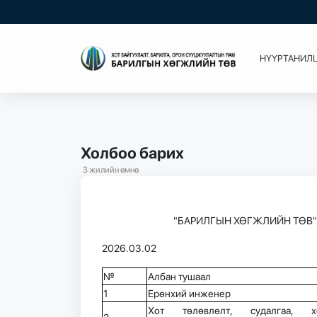
НҮҮР
ТАНИЛ
Холбоо барих
3 жилийн өмнө
"БАРИЛГЫН ХӨГЖЛИЙН ТӨВ
2026.03.02
№
Албан тушаал
1
Ерөнхий инженер
Хот төлөвлөлт, судалгаа, х