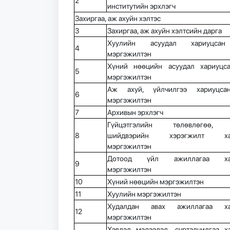
2
институтийн эрхлэгч
Захиргаа, аж ахуйн хэлтэс
3
Захиргаа, аж ахуйн хэлтсийн дарга
Хуулийн асуудал хариуцсан
4
мэргэжилтэн
Хүний нөөцийн асуудал хариуцс
5
мэргэжилтэн
Аж ахуй, үйлчилгээ хариуцса
6
мэргэжилтэн
7
Архивын эрхлэгч
Гүйцэтгэлийн төлөвлөгөө, 
8
шийдвэрийн хэрэгжилт хар
мэргэжилтэн
Дотоод үйл ажиллагаа хар
9
мэргэжилтэн
10
Хүний нөөцийн мэргэжилтэн
11
Хуулийн мэргэжилтэн
Худалдан авах ажиллагаа ха
12
мэргэжилтэн
Хэвлэл мэдээлэл, сурталчилгаа х