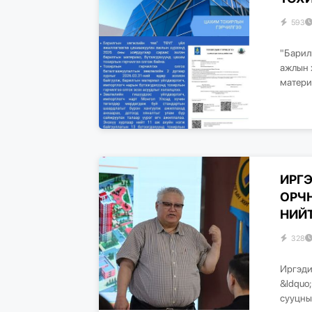
593
"Барил
ажлын 
матери
ИРГ
ОРЧ
НИЙТ
328
Иргэди
&ldquo
сууцны