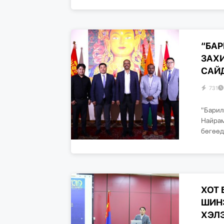
“БАР
ЗАХИ
САЙД
731
"Барил
Найрам
бөгөөд
ХОТ
ШИН
ХЭЛ