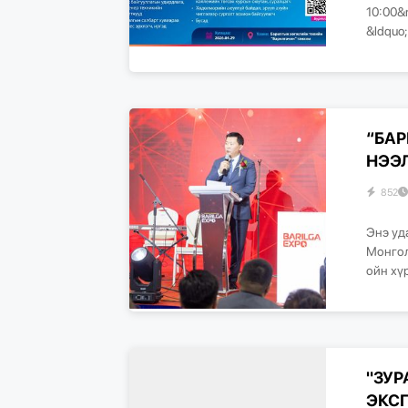
10:00&
&ldquo
“БАР
НЭЭ
852
Энэ уд
Монгол
ойн хү
"ЗУР
ЭКСП