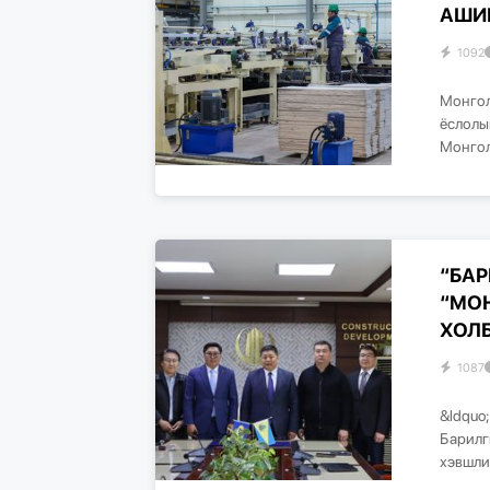
АШИ
1092
Монгол
ёслолы
Монгол
“БАР
“МО
ХОЛБ
1087
&ldquo
Барилг
хэвшли