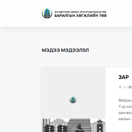
МЭДЭЭ МЭДЭЭЛЭЛ
ЗАР
577
&ldquo
Үүд хи
шинжил
ажлын .