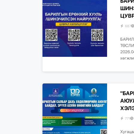
БАР
ШИН
ЦУВР
687
БАРИЛ
ТӨСЛИ
2026.0
хөгжли
"БА
АЮУЛ
ХЭЛЭ
771
Хугаца