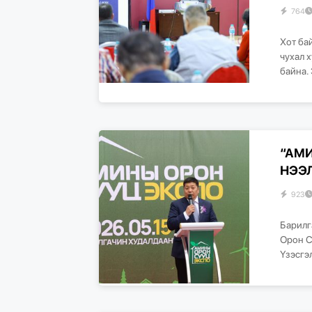
764
Хот ба
чухал 
байна. 
“АМИ
НЭЭ
923
Барилг
Орон С
Үзэсгэ