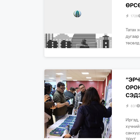
ӨРСӨ
1728
Татах 
дугаар
төсөлд 
“ЭР
ОРО
СЭДЭ
831
Иргэд,
хүчний
санхүү
ТӨҮГ,..