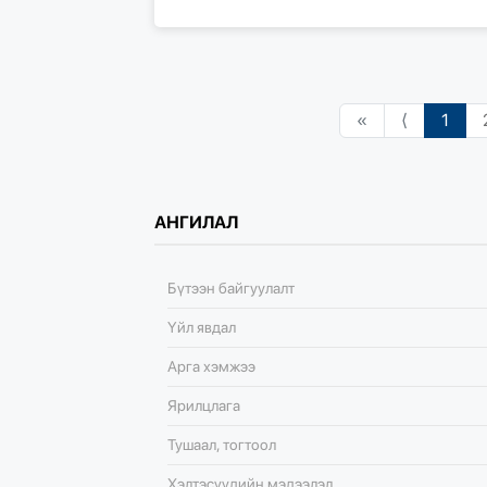
«
⟨
1
АНГИЛАЛ
Бүтээн байгуулалт
Үйл явдал
Арга хэмжээ
Ярилцлага
Тушаал, тогтоол
Хэлтэсүүдийн мэдээлэл