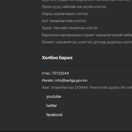
Орон сууц, нийтийн аж ахуйн хэлтэс
Норм, нормативын хэлтэс
Хот төлөвлөлтийн хэлтэс
Зураг төслийн хяналтын хэлтэс
Барилгын материалын сорилт шинжилгээний лабо
Хяналт-шинжилгээ, үнэлгээ, дотоод аудитын хэлт
Холбоо барих
Утас:
70122244
Имэйл:
info@barilga.gov.mn
Хаяг:
Улаанбаатар 210644, Чингэлтэй дүүрэг, Их той
youtube
twitter
facebook