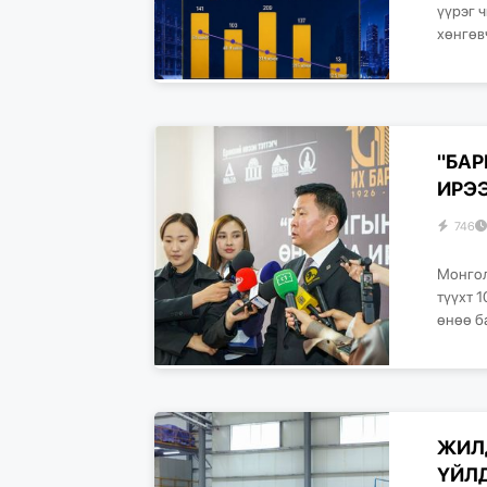
үүрэг 
хөнгөвч
"БА
ИРЭ
746
Монгол
түүхт 
өнөө б
ЖИЛД
ҮЙЛ