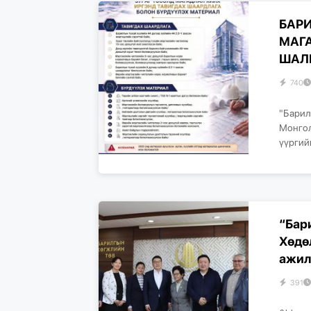
БАР
МАГ
ШАЛ
740
"Барилг
Монгол
үүргий
“Бар
Хөдө
ажилт
391