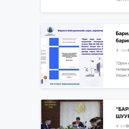
Бари
бари
1280
"Орон 
төлөвл
Улсын 
“БАР
ШУУ
831