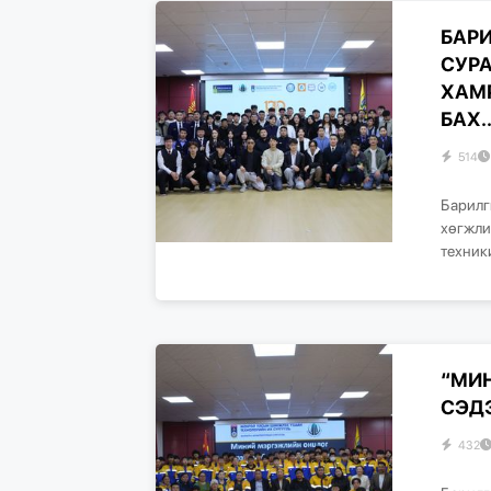
БАР
СУР
ХАМ
БАХ..
514
Барилг
хөгжли
техник
“МИ
СЭД
432