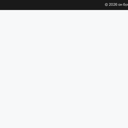
©
2026
он бү