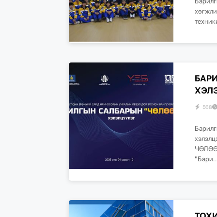
Барилг
хөгжли
техник
БАР
ХЭЛЭ
568
Барилг
хэлэлц
ЧӨЛӨӨЛ
"Бари..
ТОХ