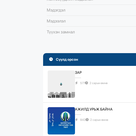
Мэдэгдэл
Мэдээлэл
Түүхэн замнал
Сүүлд орсон
ЗАР
577
2 сарын өмнө
АЖИЛД УРЬЖ БАЙНА
843
2 сарын өмнө