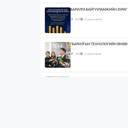
БАРИЛГА БАЙГУУЛАМЖИЙН ЗУРАГ 
837
2 сарын өмнө
"БАРИЛГЫН ТЕХНОЛОГИЙН ӨНӨӨ Б
745
2 сарын өмнө
ЖИЛД 10 САЯ М.КВ ГИПСЭН ХАВТА
1092
2 сарын өмнө
“БАРИЛГЫН ХӨГЖЛИЙН ТӨВ” ТӨҮГ
1087
2 сарын өмнө