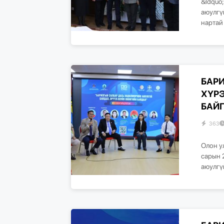
&ldquo
аюулгү
нартай
БАР
ХҮР
БАЙ
363
Олон у
сарын 
аюулгү