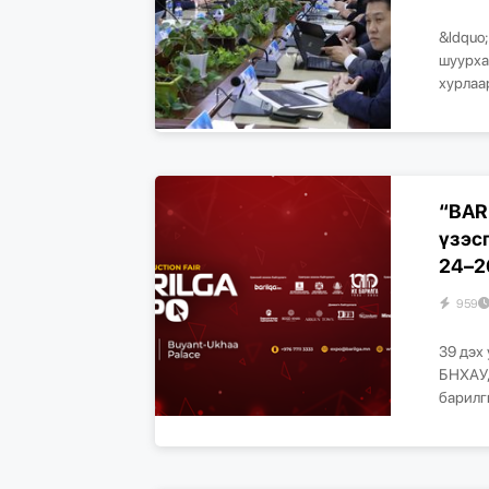
&ldquo
шуурха
хурлаар
“BAR
үзэс
24–2
959
39 дэх
БНХАУ,
барилг