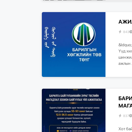
АЖИ
843
&ldquo
Үүд хи
шинжил
ажлын .
БАР
МАГ
837
​Хот б