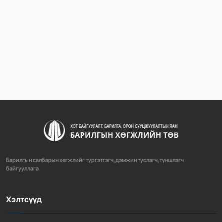
“БАРИЛГЫН ХӨГЖЛИЙН ТӨВ” ТӨҮГ, “МОНГОЛЫН
БАРИЛГЫН ИНЖЕНЕ...
1081
2 сарын өмнө
“БАРИЛГЫН ХӨГЖЛИЙН ТӨВ” ТӨҮГ-ЫН ЗАХИРАЛ
Д.МӨНХБААТАР БН...
721
3 сарын өмнө
ХОТ БАЙГУУЛАЛТЫН ТУХАЙ ХУУЛИЙН
ШИНЭЧИЛСЭН НАЙРУУЛГЫН ТӨ...
Барилгын салбарын хөгжлийг түргэтгэгч, дэмжин туслагч, түншлэгч
757
3 сарын өмнө
байгууллага
Хэлтсүүд
“АМИНЫ ОРОН СУУЦ ЭКСПО” ҮЗЭСГЭЛЭНГ НЭЭЛЭЭ
918
3 сарын өмнө