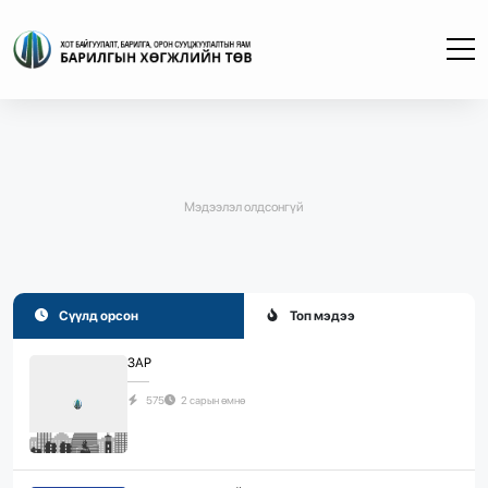
Мэдээлэл олдсонгүй
Сүүлд орсон
Топ мэдээ
ЗАР
575
2 сарын өмнө