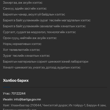
Захиргаа, аж ахуйн хэлтэс
Санхүү, эдийн засгийн хэлтэс
Барилгын чанар, аюулгүй байдлын хэлтэс
Барилга байгууламжийн зураг төслийн магадлалын хэлтэс
Барилга байгууламжийн захиалагчийн хяналтын хэлтэс
Сургалт, судалгаа мэдээлэл, технологийн хэлтэс
Орон сууц, нийтийн аж ахуйн хэлтэс
Норм, нормативын хэлтэс
Хот төлөвлөлтийн хэлтэс
Зураг төслийн хяналтын хэлтэс
Барилгын материалын сорилт шинжилгээний лаборатори
Хяналт-шинжилгээ, үнэлгээ, дотоод аудитын хэлтэс
Холбоо барих
Утас:
70122244
Имэйл:
info@barilga.gov.mn
Хаяг:
Улаанбаатар 210644, Чингэлтэй дүүрэг, Их тойруу-1, Баруун 4 зам,
Барилгын хөгжлийн төв