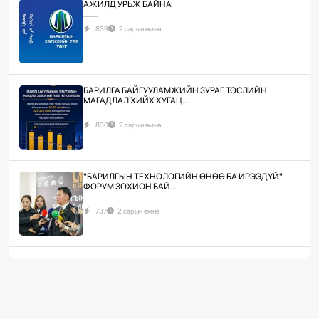
АЖИЛД УРЬЖ БАЙНА
839
2 сарын өмнө
БАРИЛГА БАЙГУУЛАМЖИЙН ЗУРАГ ТӨСЛИЙН
МАГАДЛАЛ ХИЙХ ХУГАЦ...
830
2 сарын өмнө
"БАРИЛГЫН ТЕХНОЛОГИЙН ӨНӨӨ БА ИРЭЭДҮЙ"
ФОРУМ ЗОХИОН БАЙ...
737
2 сарын өмнө
ЖИЛД 10 САЯ М.КВ ГИПСЭН ХАВТАН ҮЙЛДВЭРЛЭХ
ХҮЧИН ЧАДАЛТА...
1087
2 сарын өмнө