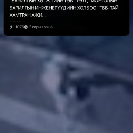
"БАРИЛГЫН ТЕХНОЛОГИЙН ӨНӨӨ БА ИРЭЭДҮЙ"
ФОРУМ ЗОХИОН БАЙГУУЛАГДЛАА
733
2 сарын өмнө