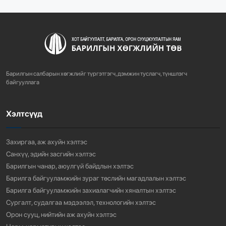
726
3 сарын өмнө
ХОТ БАЙГУУЛАЛТЫН ТУХАЙ ХУУЛИЙН
ШИНЭЧИЛСЭН НАЙРУУЛГЫН ТӨ...
Барилгын салбарын хөгжлийг түргэтгэгч, дэмжин туслагч, түншлэгч
763
3 сарын өмнө
байгууллага
Хэлтсүүд
“АМИНЫ ОРОН СУУЦ ЭКСПО” ҮЗЭСГЭЛЭНГ НЭЭЛЭЭ
921
3 сарын өмнө
Захиргаа, аж ахуйн хэлтэс
Санхүү, эдийн засгийн хэлтэс
Барилгын чанар, аюулгүй байдлын хэлтэс
Барилга байгууламжийн зураг төслийн магадлалын хэлтэс
Барилга байгууламжийн захиалагчийн хяналтын хэлтэс
Сургалт, судалгаа мэдээлэл, технологийн хэлтэс
Орон сууц, нийтийн аж ахуйн хэлтэс