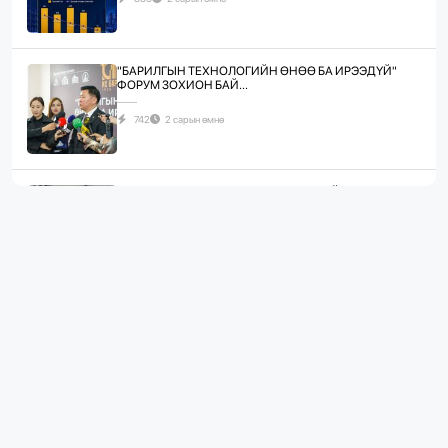
"БАРИЛГЫН ТЕХНОЛОГИЙН ӨНӨӨ БА ИРЭЭДҮЙ"
ФОРУМ ЗОХИОН БАЙ...
742
2 сарын өмнө
ЖИЛД 10 САЯ М.КВ ГИПСЭН ХАВТАН ҮЙЛДВЭРЛЭХ
ХҮЧИН ЧАДАЛТА...
1090
2 сарын өмнө
“БАРИЛГЫН ХӨГЖЛИЙН ТӨВ” ТӨҮГ, “МОНГОЛЫН
БАРИЛГЫН ИНЖЕНЕ...
1083
2 сарын өмнө
“БАРИЛГЫН ХӨГЖЛИЙН ТӨВ” ТӨҮГ-ЫН ЗАХИРАЛ
Д.МӨНХБААТАР БН...