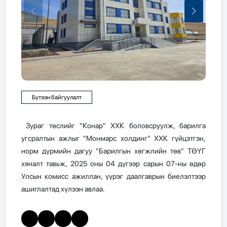
Бүтээн байгуулалт
Зураг төслийг "Конар" ХХК боловсруулж, барилга
угсралтын ажлыг "Монмарс холдинг" ХХК гүйцэтгэн,
норм дүрмийн дагуу "Барилгын хөгжлийн төв" ТӨҮГ
хяналт тавьж, 2025 оны 04 дүгээр сарын 07-ны өдөр
Улсын комисс ажиллан, үүрэг даалгаврын биелэлтээр
ашиглалтад хүлээн авлаа.