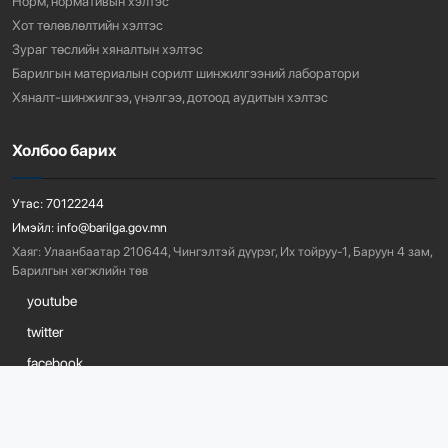
Норм, нормативын хэлтэс
Хот төлөвлөлтийн хэлтэс
Зураг төслийн хяналтын хэлтэс
Барилгын материалын сорилт шинжилгээний лаборатори
Хяналт-шинжилгээ, үнэлгээ, дотоод аудитын хэлтэс
Холбоо барих
Утас:
70122244
Имэйл:
info@barilga.gov.mn
Хаяг:
Улаанбаатар 210644, Чингэлтэй дүүрэг, Их тойруу-1, Баруун 4 зам,
Барилгын хөгжлийн төв
youtube
twitter
facebook
©
2026
он бүх эрх хуулиар хамгаалагдсан