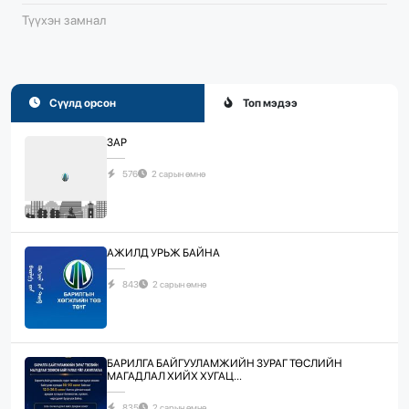
Түүхэн замнал
Сүүлд орсон
Топ мэдээ
ЗАР
576
2 сарын өмнө
АЖИЛД УРЬЖ БАЙНА
843
2 сарын өмнө
БАРИЛГА БАЙГУУЛАМЖИЙН ЗУРАГ ТӨСЛИЙН
МАГАДЛАЛ ХИЙХ ХУГАЦ...
835
2 сарын өмнө