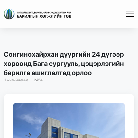
Сонгинохайрхан дүүргийн 24 дүгээр
хороонд Бага сургууль, цэцэрлэгийн
барилга ашиглалтад орлоо
1 жилийн өмнө
2454