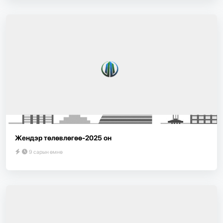
Жендэр төлөвлөгөө-2025 он
9 сарын өмнө