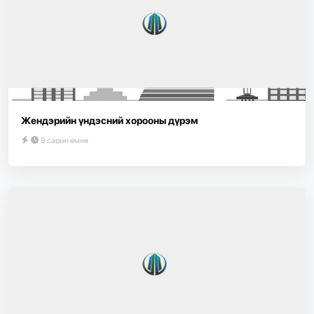
Жендэрийн үндэсний хорооны дүрэм
9 сарын өмнө