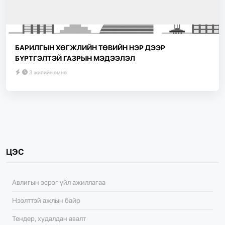
БАРИЛГЫН ХӨГЖЛИЙН ТӨВИЙН НЭР ДЭЭР
БҮРТГЭЛТЭЙ ГАЗРЫН МЭДЭЭЛЭЛ
3 жилийн өмнө
ЦЭС
Авлигын эсрэг үйл ажиллагаа
Нээлттэй ажлын байр
Тендер, худалдан авалт