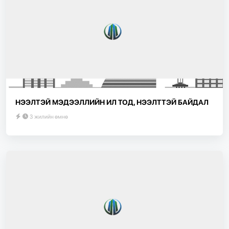
НЭЭЛТЭЙ МЭДЭЭЛЛИЙН ИЛ ТОД, НЭЭЛТТЭЙ БАЙДАЛ
3 жилийн өмнө