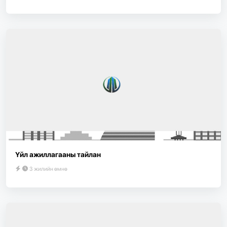
Үйл ажиллагааны тайлан
3 жилийн өмнө