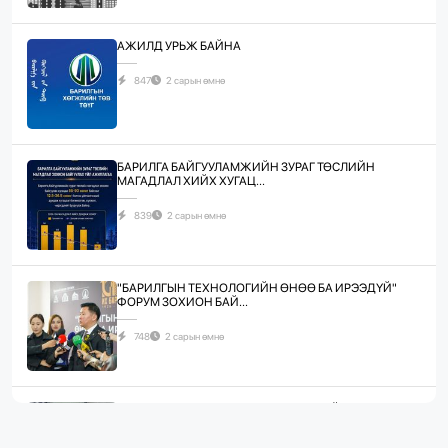
АЖИЛД УРЬЖ БАЙНА
847
2 сарын өмнө
БАРИЛГА БАЙГУУЛАМЖИЙН ЗУРАГ ТӨСЛИЙН
МАГАДЛАЛ ХИЙХ ХУГАЦ...
839
2 сарын өмнө
"БАРИЛГЫН ТЕХНОЛОГИЙН ӨНӨӨ БА ИРЭЭДҮЙ"
ФОРУМ ЗОХИОН БАЙ...
748
2 сарын өмнө
ЖИЛД 10 САЯ М.КВ ГИПСЭН ХАВТАН ҮЙЛДВЭРЛЭХ
ХҮЧИН ЧАДАЛТА...