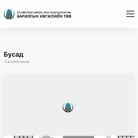
Бусад
3 жилийн өмнө