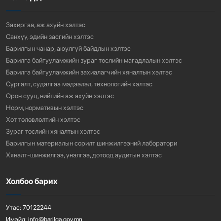
926
3 сарын өмнө
Захиргаа, аж ахуйн хэлтэс
Санхүү, эдийн засгийн хэлтэс
Барилгын чанар, аюулгүй байдлын хэлтэс
Барилга байгууламжийн зураг төслийн магадлалын хэлтэс
Барилга байгууламжийн захиалагчийн хяналтын хэлтэс
Сургалт, судалгаа мэдээлэл, технологийн хэлтэс
Орон сууц, нийтийн аж ахуйн хэлтэс
Норм, нормативын хэлтэс
Хот төлөвлөлтийн хэлтэс
Зураг төслийн хяналтын хэлтэс
Барилгын материалын сорилт шинжилгээний лаборатори
Хяналт-шинжилгээ, үнэлгээ, дотоод аудитын хэлтэс
Холбоо барих
Утас:
70122244
Имэйл:
info@barilga.gov.mn