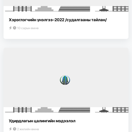
Хэрэглэгчийн үнэлгээ-2022 /судалгааны тайлан/
10 сарын өмнө
Удирдлагын цалингийн мэдээлэл
2 жилийн өмнө