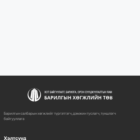
1097
2 сарын өмнө
“БАРИЛГЫН ХӨГЖЛИЙН ТӨВ” ТӨҮГ, “МОНГОЛЫН
БАРИЛГЫН ИНЖЕНЕ...
1091
2 сарын өмнө
“БАРИЛГЫН ХӨГЖЛИЙН ТӨВ” ТӨҮГ-ЫН ЗАХИРАЛ
Д.МӨНХБААТАР БН...
733
3 сарын өмнө
ХОТ БАЙГУУЛАЛТЫН ТУХАЙ ХУУЛИЙН
ШИНЭЧИЛСЭН НАЙРУУЛГЫН ТӨ...
Барилгын салбарын хөгжлийг түргэтгэгч, дэмжин туслагч, түншлэгч
766
3 сарын өмнө
байгууллага
Хэлтсүүд
“АМИНЫ ОРОН СУУЦ ЭКСПО” ҮЗЭСГЭЛЭНГ НЭЭЛЭЭ