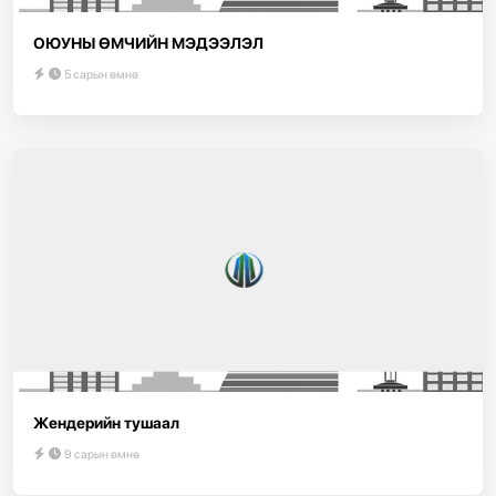
ОЮУНЫ ӨМЧИЙН МЭДЭЭЛЭЛ
5 сарын өмнө
Жендерийн тушаал
9 сарын өмнө