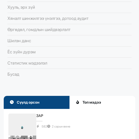
Хууль, эрх зүй
Хяналт шинжилгээ үнэлгээ, дотоод аудит
Өргөдөл, гомдлын шийдвэрлэлт
Шилэн данс
Ёс зүйн дүрэм
Статистик мэдээлэл
Бусад
Сүүлд орсон
Топ мэдээ
ЗАР
582
2 сарын өмнө