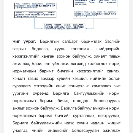
Чиг үүрэг:
Барилгын салбарт баримтлах Засгийн
газрын бодлого, хууль тогтоомж, шийдвэрийн
хэрэгжилтийг ханган зохион байгуулж, хяналт тавьж
ажиллах, Барилгын үйл ажиллагаанд холбогдох норм,
нормативын баримт бичгийн хэрэгжилтийг хангах,
хяналт тавих замаар хувийн хэвшил, нийтийн болон
гуравдагч этгээдийн ашиг сонирхлыг хамгаалах чиг
үүргийн хүрээнд Барилга байгууламжийн норм,
нормативын баримт бичиг, стандарт боловсруулах
ажлыг зохион байгуулж, Барилга байгууламжийн норм,
нормативын баримт бичгийг сурталчлах, нэвтрүүлэх,
Барилга байгууламжийн нэгж хүчин чадлын жишиг
үнэлгээ, үнийн индексийг боловсруулан ажиллаж