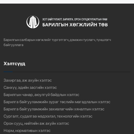
719
3 сарын өмнө
ХОТ БАЙГУУЛАЛТЫН ТУХАЙ ХУУЛИЙН
ШИНЭЧИЛСЭН НАЙРУУЛГЫН ТӨ...
Барилгын салбарын хөгжлийг түргэтгэгч, дэмжин туслагч, түншлэгч
756
3 сарын өмнө
байгууллага
Хэлтсүүд
“АМИНЫ ОРОН СУУЦ ЭКСПО” ҮЗЭСГЭЛЭНГ НЭЭЛЭЭ
916
3 сарын өмнө
Захиргаа, аж ахуйн хэлтэс
Санхүү, эдийн засгийн хэлтэс
Барилгын чанар, аюулгүй байдлын хэлтэс
Барилга байгууламжийн зураг төслийн магадлалын хэлтэс
Барилга байгууламжийн захиалагчийн хяналтын хэлтэс
Сургалт, судалгаа мэдээлэл, технологийн хэлтэс
Орон сууц, нийтийн аж ахуйн хэлтэс
Норм, нормативын хэлтэс