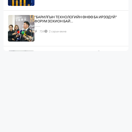
"БАРИЛГЫН ТЕХНОЛОГИЙН ӨНӨӨ БА ИРЭЭДҮЙ"
ФОРУМ ЗОХИОН БАЙ...
734
2 сарын өмнө
ЖИЛД 10 САЯ М.КВ ГИПСЭН ХАВТАН ҮЙЛДВЭРЛЭХ
ХҮЧИН ЧАДАЛТА...
1078
2 сарын өмнө
“БАРИЛГЫН ХӨГЖЛИЙН ТӨВ” ТӨҮГ, “МОНГОЛЫН
БАРИЛГЫН ИНЖЕНЕ...
1077
2 сарын өмнө
“БАРИЛГЫН ХӨГЖЛИЙН ТӨВ” ТӨҮГ-ЫН ЗАХИРАЛ
Д.МӨНХБААТАР БН...