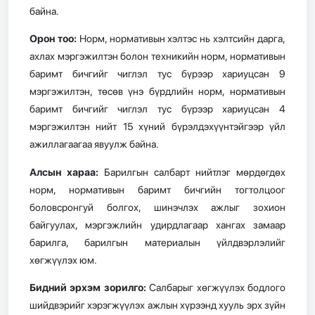
байна.
Орон тоо:
Норм, нормативын хэлтэс нь хэлтсийн дарга,
ахлах мэргэжилтэн болон техникийн норм, нормативын
баримт бичгийг чиглэл тус бүрээр хариуцсан 9
мэргэжилтэн, төсөв үнэ бүрдлийн норм, нормативын
баримт бичгийг чиглэл тус бүрээр хариуцсан 4
мэргэжилтэн нийт 15 хүний бүрэлдэхүүнтэйгээр үйл
ажиллагаагаа явуулж байна.
Алсын хараа:
Барилгын салбарт нийтлэг мөрдөгдөх
норм, нормативын баримт бичгийн
тогтолцоог
боловсронгуй болгох, шинэчлэх ажлыг зохион
байгуулах, мэргэжлийн удирдлагаар хангах замаар
барилга, барилгын материалын үйлдвэрлэлийг
хөгжүүлэх юм.
Бидний эрхэм зорилго:
Салбарыг хөгжүүлэх бодлого
шийдвэрийг хэрэгжүүлэх ажлын хүрээнд хууль эрх зүйн