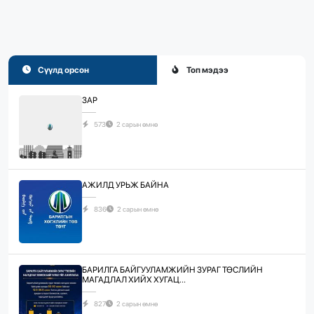
Сүүлд орсон
Топ мэдээ
ЗАР
573
2 сарын өмнө
АЖИЛД УРЬЖ БАЙНА
836
2 сарын өмнө
БАРИЛГА БАЙГУУЛАМЖИЙН ЗУРАГ ТӨСЛИЙН
МАГАДЛАЛ ХИЙХ ХУГАЦ...
827
2 сарын өмнө