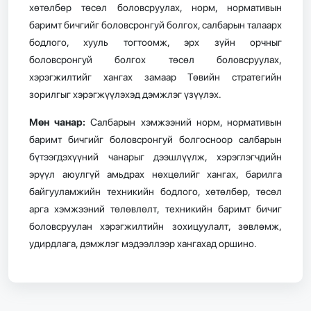
хөтөлбөр төсөл боловсруулах, норм, нормативын
баримт бичгийг боловсронгуй болгох, салбарын талаарх
бодлого, хууль тогтоомж, эрх зүйн орчныг
боловсронгуй болгох төсөл боловсруулах,
хэрэгжилтийг хангах замаар Төвийн стратегийн
зорилгыг хэрэгжүүлэхэд дэмжлэг үзүүлэх.
Мөн чанар:
Салбарын хэмжээний норм, нормативын
баримт бичгийг боловсронгуй болгосноор салбарын
бүтээгдэхүүний чанарыг дээшлүүлж, хэрэглэгчдийн
эрүүл аюулгүй амьдрах нөхцөлийг хангах, барилга
байгууламжийн техникийн бодлого, хөтөлбөр, төсөл
арга хэмжээний төлөвлөлт, техникийн баримт бичиг
боловсруулан хэрэгжилтийн зохицуулалт, зөвлөмж,
удирдлага, дэмжлэг мэдээллээр хангахад оршино.