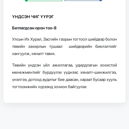
ҮНДСЭН ЧИГ ҮҮРЭГ
Батлагдсан орон тоо-8
Улсын Их Хурал, Засгийн газрын тогтоол шийдвэр болон
төвийн захирлын тушаал шийдвэрийн биелэлтийг
хангуулж, хяналт тавих.
Төвийн үндсэн үйл ажиллагаа, удирдлагын зохистой
менежментийг бүрдүүлэх үүднээс хяналт-шинжилгээ,
үнэлгээ, дотоод аудитыг бие даасан, хараат бусаар хууль
тогтоомжийн хүрээнд зохион байгуулах