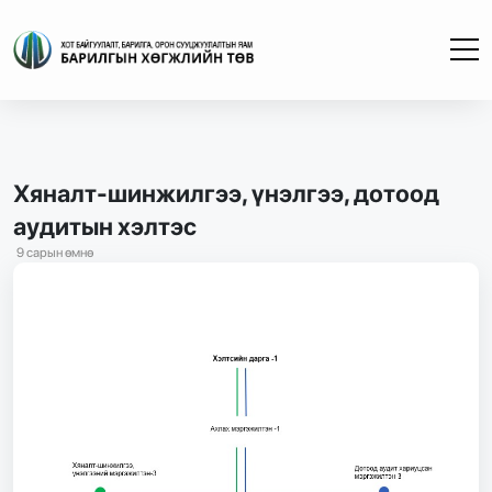
Хяналт-шинжилгээ, үнэлгээ, дотоод
аудитын хэлтэс
9 сарын өмнө