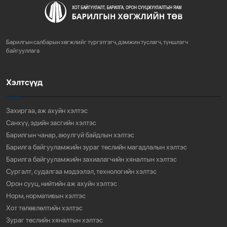
ХОТ БАЙГУУЛАЛТЫН ТУХАЙ ХУУЛИЙН
ШИНЭЧИЛСЭН НАЙРУУЛГЫН ТӨ...
Барилгын салбарын хөгжлийг түргэтгэгч, дэмжин туслагч, түншлэгч
771
3 сарын өмнө
байгууллага
Хэлтсүүд
“АМИНЫ ОРОН СУУЦ ЭКСПО” ҮЗЭСГЭЛЭНГ НЭЭЛЭЭ
929
3 сарын өмнө
Захиргаа, аж ахуйн хэлтэс
Санхүү, эдийн засгийн хэлтэс
Барилгын чанар, аюулгүй байдлын хэлтэс
Барилга байгууламжийн зураг төслийн магадлалын хэлтэс
Барилга байгууламжийн захиалагчийн хяналтын хэлтэс
Сургалт, судалгаа мэдээлэл, технологийн хэлтэс
Орон сууц, нийтийн аж ахуйн хэлтэс
Норм, нормативын хэлтэс
Хот төлөвлөлтийн хэлтэс
Зураг төслийн хяналтын хэлтэс