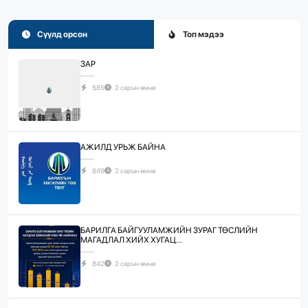
Сүүлд орсон
Топ мэдээ
ЗАР
585
2 сарын өмнө
АЖИЛД УРЬЖ БАЙНА
849
2 сарын өмнө
БАРИЛГА БАЙГУУЛАМЖИЙН ЗУРАГ ТӨСЛИЙН
МАГАДЛАЛ ХИЙХ ХУГАЦ...
842
2 сарын өмнө