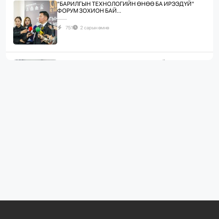
"БАРИЛГЫН ТЕХНОЛОГИЙН ӨНӨӨ БА ИРЭЭДҮЙ"
ФОРУМ ЗОХИОН БАЙ...
751
2 сарын өмнө
ЖИЛД 10 САЯ М.КВ ГИПСЭН ХАВТАН ҮЙЛДВЭРЛЭХ
ХҮЧИН ЧАДАЛТА...
1103
3 сарын өмнө
“БАРИЛГЫН ХӨГЖЛИЙН ТӨВ” ТӨҮГ, “МОНГОЛЫН
БАРИЛГЫН ИНЖЕНЕ...
1097
3 сарын өмнө
“БАРИЛГЫН ХӨГЖЛИЙН ТӨВ” ТӨҮГ-ЫН ЗАХИРАЛ
Д.МӨНХБААТАР БН...
736
3 сарын өмнө