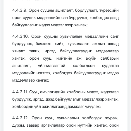
4.4.3.9. Орон сууцны ашиглалт, борлуулалт, түрээсийн
орон сууцны мэдээллийн сан бүрдүүлж, холбогдох дээд
байгууллагыг мэдээ мэдээллээр хангах;
4.4.3.10. Орон сууцны хувьчлалын мэдээллийн санг
бүрдүүлэх, баяжилт хийх, хувьчлалын ажлын явцад
хяналт тавих, иргэд байгууллагуудыг мэдээллээр
хангах, орон сууц, нийтийн аж ахуйн салбарын
ашиглалт, үйлчилгээгтэй холбогдсон судалгаа
мэдээллийг нэгтгэх, холбогдох байгууллагуудыг мэдээ
мэдээллээр хангах;
4.4.3.11. Сууц өмчлөгчдийн холбооны мэдээ, мэдээлэл
бүрдүүлж, иргэд, дээд байгууллагыг мэдээллээр хангах,
холбоодын үйл ажиллагаанд дэмжлэг үзүүлэх;
4.4.3.12. Орон сууц хувьчлалын холбогдох журам,
дүрэм, заавар аргачлалаар орон нутгийн хангах, орон