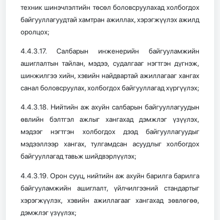
техник шинэчлэлтийн төсөл боловсруулахад холбогдох
байгууллагуудтай хамтран ажиллах, хэрэгжүүлэх ажилд
оролцох;
4.4.3.17. Салбарын инженерийн байгууламжийн
ашиглалтын тайлан, мэдээ, судалгааг нэгтгэн дүгнэж,
шинжилгээ хийн, хэвийн найдвартай ажиллагааг хангах
санал боловсруулах, холбогдох байгууллагад хүргүүлэх;
4.4.3.18. Нийтийн аж ахуйн салбарын байгууллагуудын
өвлийн бэлтгэл ажлыг хангахад дэмжлэг үзүүлэх,
мэдээг нэгтгэн холбогдох дээд байгууллагуудыг
мэдээллээр хангах, тулгамдсан асуудлыг холбогдох
байгууллагад тавьж шийдвэрлүүлэх;
4.4.3.19. Орон сууц, нийтийн аж ахуйн барилга барилга
байгууламжийн ашиглалт, үйлчилгээний стандартыг
хэрэгжүүлэх, хэвийн ажиллагааг хангахад зөвлөгөө,
дэмжлэг үзүүлэх;