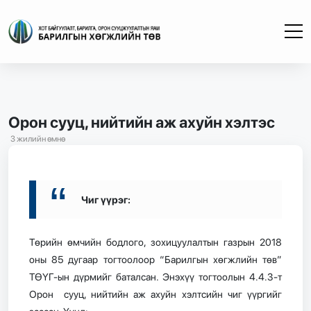
Орон сууц, нийтийн аж ахуйн хэлтэс
3 жилийн өмнө
Чиг үүрэг:
Төрийн өмчийн бодлого, зохицуулалтын газрын 2018
оны 85 дугаар тогтоолоор “Барилгын хөгжлийн төв”
ТӨҮГ-ын дүрмийг баталсан. Энэхүү тогтоолын 4.4.3-т
Орон сууц, нийтийн аж ахуйн хэлтсийн чиг үүргийг