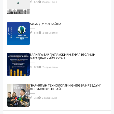
579
2 сарын өмнө
АЖИЛД УРЬЖ БАЙНА
845
2 сарын өмнө
БАРИЛГА БАЙГУУЛАМЖИЙН ЗУРАГ ТӨСЛИЙН
МАГАДЛАЛ ХИЙХ ХУГАЦ...
838
2 сарын өмнө
"БАРИЛГЫН ТЕХНОЛОГИЙН ӨНӨӨ БА ИРЭЭДҮЙ"
ФОРУМ ЗОХИОН БАЙ...
746
2 сарын өмнө