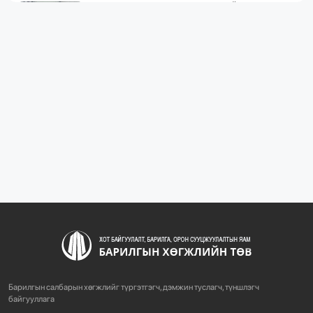
ЖИЛД 10 САЯ М.КВ ГИПСЭН ХАВТАН ҮЙЛДВЭРЛЭХ
ХҮЧИН ЧАДАЛТА...
1093
2 сарын өмнө
“БАРИЛГЫН ХӨГЖЛИЙН ТӨВ” ТӨҮГ, “МОНГОЛЫН
БАРИЛГЫН ИНЖЕНЕ...
1088
2 сарын өмнө
“БАРИЛГЫН ХӨГЖЛИЙН ТӨВ” ТӨҮГ-ЫН ЗАХИРАЛ
Д.МӨНХБААТАР БН...
731
3 сарын өмнө
ХОТ БАЙГУУЛАЛТЫН ТУХАЙ ХУУЛИЙН
ШИНЭЧИЛСЭН НАЙРУУЛГЫН ТӨ...
Барилгын салбарын хөгжлийг түргэтгэгч, дэмжин туслагч, түншлэгч
764
3 сарын өмнө
байгууллага