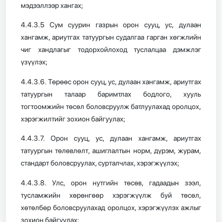
мэдээллээр хангах;
4.4.3.5 Сум суурин газрын орон сууц, ус, дулаан
хангамж, ариутгах татуургын судалгаа гарган хөгжлийн
чиг хандлагыг тодорхойлоход туслалцаа дэмжлэг
үзүүлэх;
4.4.3.6. Төрөөс орон сууц, ус, дулаан хангамж, ариутгах
татуургын талаар баримтлах бодлого, хууль
тогтоомжийн төсөл боловсруулж батлуулахад оролцох,
хэрэгжилтийг зохион байгуулах;
4.4.3.7. Орон сууц, ус, дулаан хангамж, ариутгах
татуургын төлөвлөлт, ашиглалтын норм, дүрэм, журам,
стандарт боловсруулах, сурталчлах, хэрэгжүүлэх;
4.4.3.8. Улс, орон нутгийн төсөв, гадаадын зээл,
тусламжийн хөрөнгөөр хэрэгжүүлж буй төсөл,
хөтөлбөр боловсруулахад оролцох, хэрэгжүүлэх ажлыг
зохион байгуулах;