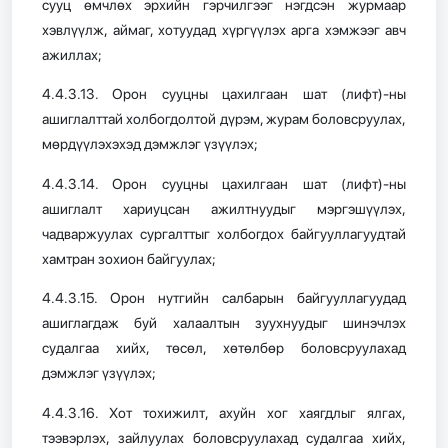
сууц өмчлөх эрхийн гэрчилгээг нэгдсэн журмаар
хэвлүүлж, аймаг, хотуудад хүргүүлэх арга хэмжээг авч
ажиллах;
4.4.3.13. Орон сууцны цахилгаан шат (лифт)-ны
ашиглалттай холбогдолтой дүрэм, журам боловсруулах,
мөрдүүлэхэхэд дэмжлэг үзүүлэх;
4.4.3.14. Орон сууцны цахилгаан шат (лифт)-ны
ашиглалт хариуцсан ажилтнуудыг мэргэшүүлэх,
чадваржуулах сургалттыг холбогдох байгууллагуудтай
хамтран зохион байгуулах;
4.4.3.15. Орон нутгийн салбарын байгууллагуудад
ашиглагдаж буй халаалтын зуухнуудыг шинэчлэх
судалгаа хийх, төсөл, хөтөлбөр боловсруулахад
дэмжлэг үзүүлэх;
4.4.3.16. Хот тохижилт, ахуйн хог хаягдлыг ялгах,
тээвэрлэх, зайлуулах боловсруулахад судалгаа хийх,