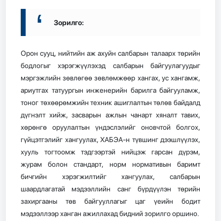
Зорилго:
Орон сууц, нийтийн аж ахуйн салбарын талаарх төрийн
бодлогыг хэрэгжүүлэхэд салбарын байгуулагуудыг
мэргэжлийн зөвлөгөө зөвлөмжөөр хангах, ус хангамж,
ариутгах татуургын инженерийн барилга байгууламж,
тоног төхөөрөмжийн техник ашиглалтын төлөв байдалд
дүгнэлт хийж, засварын ажлын чанарт хяналт тавих,
хөрөнгө оруулалтын үндэслэлийг оновчтой болгох,
гүйцэтгэлийг хангуулах, ХАБЭА-н түвшинг дээшлүүлэх,
хууль тогтоомж тэдгээртэй нийцэж гарсан дүрэм,
журам болон стандарт, норм нормативын баримт
бичгийн хэрэгжилтийг хангуулах, салбарын
шаардлагатай мэдээллийн санг бүрдүүлэн төрийн
захиргааны төв байгууллагыг цаг үеийн бодит
мэдээллээр ханган ажиллахад бидний зорилго оршино.