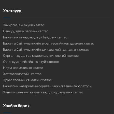
Хэлтсүүд
“АМИНЫ ОРОН СУУЦ ЭКСПО” ҮЗЭСГЭЛЭНГ НЭЭЛЭЭ
924
3 сарын өмнө
Захиргаа, аж ахуйн хэлтэс
Санхүү, эдийн засгийн хэлтэс
Барилгын чанар, аюулгүй байдлын хэлтэс
Барилга байгууламжийн зураг төслийн магадлалын хэлтэс
Барилга байгууламжийн захиалагчийн хяналтын хэлтэс
Сургалт, судалгаа мэдээлэл, технологийн хэлтэс
Орон сууц, нийтийн аж ахуйн хэлтэс
Норм, нормативын хэлтэс
Хот төлөвлөлтийн хэлтэс
Зураг төслийн хяналтын хэлтэс
Барилгын материалын сорилт шинжилгээний лаборатори
Хяналт-шинжилгээ, үнэлгээ, дотоод аудитын хэлтэс
Холбоо барих