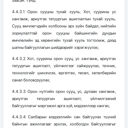
заасан. Үүнд:
4.4.3.1 Орон сууцны тухай хууль, Хот, суурины ус
хангамж, ариутгах татуургын ашиглалтын тухай хууль,
Сууц өмчлөгчдийн холбооны эрх зүйн байдал, нийтийн
зориулалттай орон сууцны байшингийн дундын
өмчлөлийн эд хөрөнгийн тухай хууль тогтоомж, дээд
шатны байгууллагын шийдвэрийг хэрэгжүүлэх;
4.4.3.2 Хот, суурины орон сууц, ус хангамж, ариутгах
татуургын ашиглалт, үйлчилгээг сайжруулах, техник,
технологийг шинэчлэх, өргөтгөх, төсөл, хөтөлбөрийн
санал боловсруулах;
4.4.3.3 Орон нутгийн орон сууц, ус, дулаан хангамж,
ариутгах татуургын ашиглалт, үйлчилгээний
байгууллагыг мэргэжил арга зүй, мэдээллээр хангах;
4.4.3.4 Салбарын мэдээллийн сан байгуулах түүний
байнгын ажиллагааг эрхлэх, холбогдох байгууллагыг