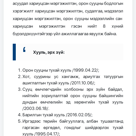
асуудал хариуцсан мэргэжилтэн, орон сууцны бодлогын
хэрэгжилт хариуцсан мэргэжилтэн, судалгаа, мэдээлэл
хариуцсан мэргэжилтэн, орон сууцны мэдээллийн сан
хариуцсан мэргэжилтэн гэсэн нийт 8 хүний
бүрэлдэхүүнтэйгээр үйл ажиллагаагаа явуулж байна.
Хууль, эрх зүй:
Орон сууцны тухай хууль /1999.04.22/;
Хот, суурины ус хангамж, ариутгах татуургын
ашиглалтын тухай хууль /2011.10.06/;
Сууц өмчлөгчдийн холбооны эрх зүйн байдал,
нийтийн зориулалттай орон сууцны байшингийн
дундын өмчлөлийн эд хөрөнгийн тухай хууль
/2003.06.18/.
Барилгын тухай хууль /2016.02.05/;
Иргэдээс төрийн байгууллага, албан тушаалтанд
гаргасан өргөдөл, гомдлыг шийдвэрлэх тухай
хууль /1995.04.17/;