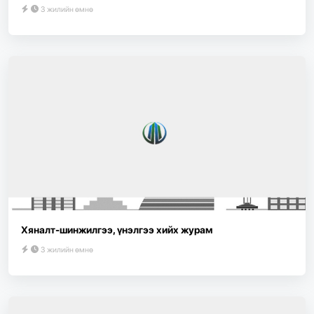
3 жилийн өмнө
Хяналт-шинжилгээ, үнэлгээ хийх журам
3 жилийн өмнө