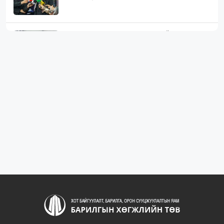
ЖИЛД 10 САЯ М.КВ ГИПСЭН ХАВТАН ҮЙЛДВЭРЛЭХ
ХҮЧИН ЧАДАЛТА...
1071
2 сарын өмнө
“БАРИЛГЫН ХӨГЖЛИЙН ТӨВ” ТӨҮГ, “МОНГОЛЫН
БАРИЛГЫН ИНЖЕНЕ...
1073
2 сарын өмнө
“БАРИЛГЫН ХӨГЖЛИЙН ТӨВ” ТӨҮГ-ЫН ЗАХИРАЛ
Д.МӨНХБААТАР БН...
714
3 сарын өмнө
ХОТ БАЙГУУЛАЛТЫН ТУХАЙ ХУУЛИЙН
ШИНЭЧИЛСЭН НАЙРУУЛГЫН ТӨ...