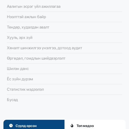
Авлигын эсрэг үйл ажиллагаа
Нээлттэй ажлын байр
Тендер, худалдан авалт
Хууль, эрх зүй
Хяналт шинжилгээ үнэлгээ, дотоод аудит
Өргөдөл, гомдлын шийдвэрлэлт
Шилэн данс
Ёс зүйн дүрэм
Статистик мэдээлэл
Бусад
Сүүлд орсон
Топ мэдээ