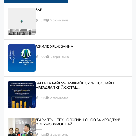
ЗАР
570
2 сарын өмнө
АЖИЛД УРЬЖ БАЙНА
833
2 сарын өмнө
БАРИЛГА БАЙГУУЛАМЖИЙН ЗУРАГ ТӨСЛИЙН
МАГАДЛАЛ ХИЙХ ХУГАЦ...
818
2 сарын өмнө
"БАРИЛГЫН ТЕХНОЛОГИЙН ӨНӨӨ БА ИРЭЭДҮЙ"
ФОРУМ ЗОХИОН БАЙ...
730
2 сарын өмнө