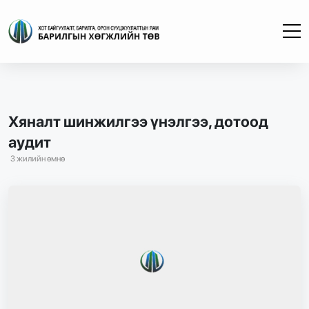
Хяналт шинжилгээ үнэлгээ, дотоод
аудит
3 жилийн өмнө