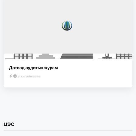
Дотоод аудитын журам
3 жилийн өмнө
ЦЭС