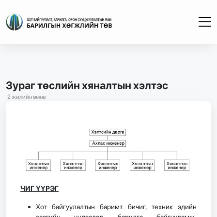
Зураг төслийн хяналтын хэлтэс
2 жилийн өмнө
ЧИГ ҮҮРЭГ
Хот байгуулалтын баримт бичиг, техник эдийн
засгийн үндэслэл, барилга байгууламж,