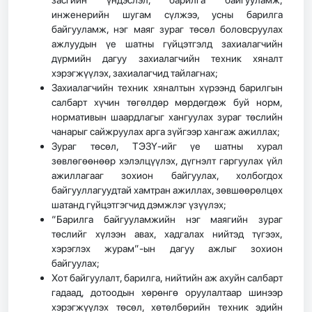
инженерийн шугам сүлжээ, усны барилга
байгууламж, нэг маяг зураг төсөл боловсруулах
ажлуудын үе шатны гүйцэтгэлд захиалагчийн
дүрмийн дагуу захиалагчийн техник хяналт
хэрэгжүүлэх, захиалагчид тайлагнах;
Захиалагчийн техник хяналтын хүрээнд барилгын
салбарт хүчин төгөлдөр мөрдөгдөж буй норм,
нормативын шаардлагыг хангуулах зураг төслийн
чанарыг сайжруулах арга зүйгээр хангаж ажиллах;
Зураг төсөл, ТЭЗҮ-ийг үе шатны хурал
зөвлөгөөнөөр хэлэлцүүлэх, дүгнэлт гаргуулах үйл
ажиллагааг зохион байгуулах, холбогдох
байгууллагуудтай хамтран ажиллах, зөвшөөрөлцөх
шатанд гүйцэтгэгчид дэмжлэг үзүүлэх;
“Барилга байгууламжийн нэг маягийн зураг
төслийг хүлээн авах, хадгалах нийтэд түгээх,
хэрэглэх журам”-ын дагуу ажлыг зохион
байгуулах;
Хот байгуулалт, барилга, нийтийн аж ахуйн салбарт
гадаад, дотоодын хөрөнгө оруулалтаар шинээр
хэрэгжүүлэх төсөл, хөтөлбөрийн техник эдийн