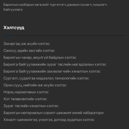
Барилгын салбарын хөгжлийг түргэтгэгч, дэмжин туслагч, түншлэгч
760
3 сарын өмнө
байгууллага
Хэлтсүүд
“АМИНЫ ОРОН СУУЦ ЭКСПО” ҮЗЭСГЭЛЭНГ НЭЭЛЭЭ
918
3 сарын өмнө
Захиргаа, аж ахуйн хэлтэс
Санхүү, эдийн засгийн хэлтэс
Барилгын чанар, аюулгүй байдлын хэлтэс
Барилга байгууламжийн зураг төслийн магадлалын хэлтэс
Барилга байгууламжийн захиалагчийн хяналтын хэлтэс
Сургалт, судалгаа мэдээлэл, технологийн хэлтэс
Орон сууц, нийтийн аж ахуйн хэлтэс
Норм, нормативын хэлтэс
Хот төлөвлөлтийн хэлтэс
Зураг төслийн хяналтын хэлтэс
Барилгын материалын сорилт шинжилгээний лаборатори
Хяналт-шинжилгээ, үнэлгээ, дотоод аудитын хэлтэс