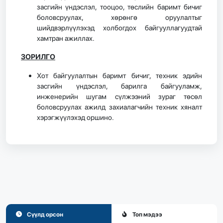
засгийн үндэслэл, тооцоо, төслийн баримт бичиг
боловсруулах, хөрөнгө оруулалтыг
шийдвэрлүүлэхэд холбогдох байгууллагуудтай
хамтран ажиллах.
ЗОРИЛГО
Хот байгуулалтын баримт бичиг, техник эдийн
засгийн үндэслэл, барилга байгууламж,
инженерийн шугам сүлжээний зураг төсөл
боловсруулах ажилд захиалагчийн техник хяналт
хэрэгжүүлэхэд оршино.
Сүүлд орсон
Топ мэдээ