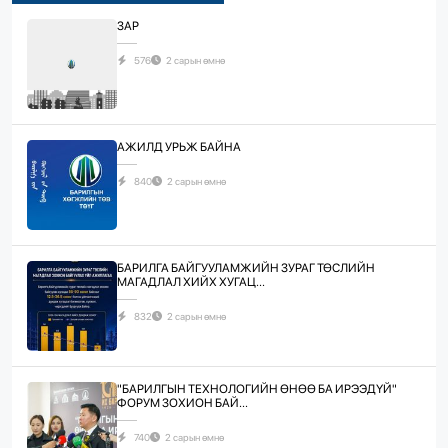
ЗАР
576
2 сарын өмнө
АЖИЛД УРЬЖ БАЙНА
840
2 сарын өмнө
БАРИЛГА БАЙГУУЛАМЖИЙН ЗУРАГ ТӨСЛИЙН
МАГАДЛАЛ ХИЙХ ХУГАЦ...
832
2 сарын өмнө
"БАРИЛГЫН ТЕХНОЛОГИЙН ӨНӨӨ БА ИРЭЭДҮЙ"
ФОРУМ ЗОХИОН БАЙ...
740
2 сарын өмнө