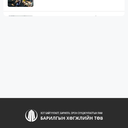
ЖИЛД 10 САЯ М.КВ ГИПСЭН ХАВТАН ҮЙЛДВЭРЛЭХ
ХҮЧИН ЧАДАЛТА...
1090
2 сарын өмнө
“БАРИЛГЫН ХӨГЖЛИЙН ТӨВ” ТӨҮГ, “МОНГОЛЫН
БАРИЛГЫН ИНЖЕНЕ...
1083
2 сарын өмнө
“БАРИЛГЫН ХӨГЖЛИЙН ТӨВ” ТӨҮГ-ЫН ЗАХИРАЛ
Д.МӨНХБААТАР БН...
723
3 сарын өмнө
ХОТ БАЙГУУЛАЛТЫН ТУХАЙ ХУУЛИЙН
ШИНЭЧИЛСЭН НАЙРУУЛГЫН ТӨ...