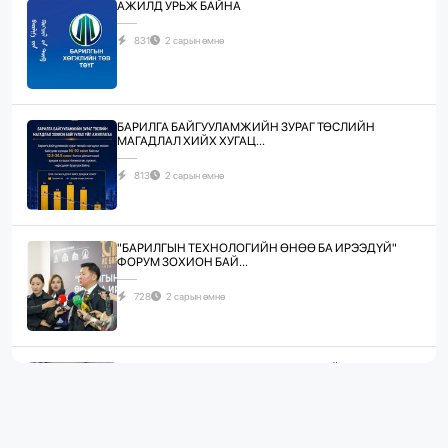
АЖИЛД УРЬЖ БАЙНА
831
2 сарын өмнө
БАРИЛГА БАЙГУУЛАМЖИЙН ЗУРАГ ТӨСЛИЙН
МАГАДЛАЛ ХИЙХ ХУГАЦ...
813
2 сарын өмнө
"БАРИЛГЫН ТЕХНОЛОГИЙН ӨНӨӨ БА ИРЭЭДҮЙ"
ФОРУМ ЗОХИОН БАЙ...
728
2 сарын өмнө
ЖИЛД 10 САЯ М.КВ ГИПСЭН ХАВТАН ҮЙЛДВЭРЛЭХ
ХҮЧИН ЧАДАЛТА...
1064
2 сарын өмнө