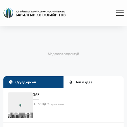
Мэдээлэл олдсонгүй
Сүүлд орсон
Топ мэдээ
ЗАР
565
2 сарын өмнө