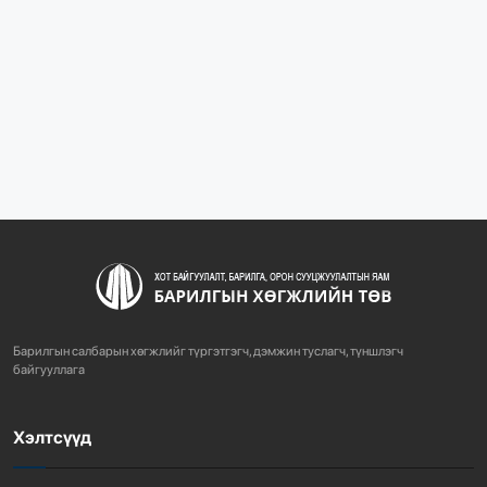
“БАРИЛГЫН ХӨГЖЛИЙН ТӨВ” ТӨҮГ, “МОНГОЛЫН
БАРИЛГЫН ИНЖЕНЕ...
1068
2 сарын өмнө
“БАРИЛГЫН ХӨГЖЛИЙН ТӨВ” ТӨҮГ-ЫН ЗАХИРАЛ
Д.МӨНХБААТАР БН...
712
3 сарын өмнө
ХОТ БАЙГУУЛАЛТЫН ТУХАЙ ХУУЛИЙН
ШИНЭЧИЛСЭН НАЙРУУЛГЫН ТӨ...
Барилгын салбарын хөгжлийг түргэтгэгч, дэмжин туслагч, түншлэгч
754
3 сарын өмнө
байгууллага
Хэлтсүүд
“АМИНЫ ОРОН СУУЦ ЭКСПО” ҮЗЭСГЭЛЭНГ НЭЭЛЭЭ
911
3 сарын өмнө