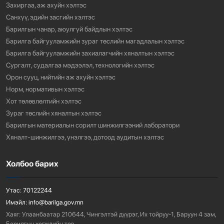
Захиргаа, аж ахуйн хэлтэс
Санхүү, эдийн засгийн хэлтэс
Барилгын чанар, аюулгүй байдлын хэлтэс
Барилга байгууламжийн зураг төслийн магадлалын хэлтэс
Барилга байгууламжийн захиалагчийн хяналтын хэлтэс
Сургалт, судалгаа мэдээлэл, технологийн хэлтэс
Орон сууц, нийтийн аж ахуйн хэлтэс
Норм, нормативын хэлтэс
Хот төлөвлөлтийн хэлтэс
Зураг төслийн хяналтын хэлтэс
Барилгын материалын сорилт шинжилгээний лаборатори
Хяналт-шинжилгээ, үнэлгээ, дотоод аудитын хэлтэс
Холбоо барих
Утас:
70122244
Имэйл:
info@barilga.gov.mn
Хаяг:
Улаанбаатар 210644, Чингэлтэй дүүрэг, Их тойруу-1, Баруун 4 зам,
Барилгын хөгжлийн төв