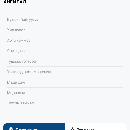
АНГИЛАЛ
Бүтээн байгуулалт
Үйл явдал
Арга хэмжээ
Ярилцлага
Тушаал, тогтоол
Хэлтэсүүдийн мэдээлэл
Мэдэгдэл
Мэдээлэл
Түүхэн замнал
Сүүлд орсон
Топ мэдээ