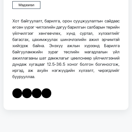
Мэдээлэл
​Хот байгуулалт, барилга, орон сууцжуулалтын сайдаас
өгсөн үүрэг чиглэлийн дагуу барилгын салбарын төрийн
үйлчилгээг хөнгөвчлөх, хүнд суртал, хүлээлтийг
багасгах, цахимжуулах шинэчлэлийн ажил эрчимтэй
хийгдэж байна. Энэхүү ажлын хүрээнд Барилга
байгууламжийн зураг төслийн магадлалын үйл
ажиллагааны шат дамжлагыг цөөлснөөр үйлчилгээний
дундаж хугацааг 12.5-36.5 хоног болгон богиносгож,
иргэд, аж ахуйн нэгжүүдийн хүлээлт, чирэгдлийг
буурууллаа.