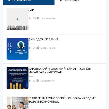
ЗАР
576
2 сарын өмнө
АЖИЛД УРЬЖ БАЙНА
840
2 сарын өмнө
БАРИЛГА БАЙГУУЛАМЖИЙН ЗУРАГ ТӨСЛИЙН
МАГАДЛАЛ ХИЙХ ХУГАЦ...
831
2 сарын өмнө
"БАРИЛГЫН ТЕХНОЛОГИЙН ӨНӨӨ БА ИРЭЭДҮЙ"
ФОРУМ ЗОХИОН БАЙ...