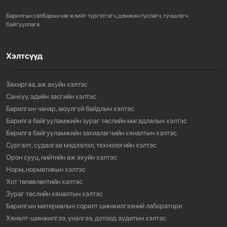
ШИНЭЧИЛСЭН НАЙРУУЛГЫН ТӨ...
Барилгын салбарын хөгжлийг түргэтгэгч, дэмжин туслагч, түншлэгч
758
3 сарын өмнө
байгууллага
Хэлтсүүд
“АМИНЫ ОРОН СУУЦ ЭКСПО” ҮЗЭСГЭЛЭНГ НЭЭЛЭЭ
918
3 сарын өмнө
Захиргаа, аж ахуйн хэлтэс
Санхүү, эдийн засгийн хэлтэс
Барилгын чанар, аюулгүй байдлын хэлтэс
Барилга байгууламжийн зураг төслийн магадлалын хэлтэс
Барилга байгууламжийн захиалагчийн хяналтын хэлтэс
Сургалт, судалгаа мэдээлэл, технологийн хэлтэс
Орон сууц, нийтийн аж ахуйн хэлтэс
Норм, нормативын хэлтэс
Хот төлөвлөлтийн хэлтэс
Зураг төслийн хяналтын хэлтэс
Барилгын материалын сорилт шинжилгээний лаборатори
Хяналт-шинжилгээ, үнэлгээ, дотоод аудитын хэлтэс