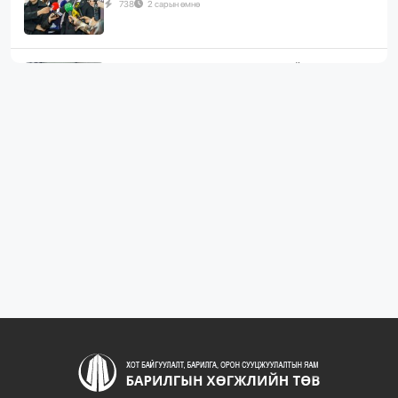
738
2 сарын өмнө
ЖИЛД 10 САЯ М.КВ ГИПСЭН ХАВТАН ҮЙЛДВЭРЛЭХ
ХҮЧИН ЧАДАЛТА...
1087
2 сарын өмнө
“БАРИЛГЫН ХӨГЖЛИЙН ТӨВ” ТӨҮГ, “МОНГОЛЫН
БАРИЛГЫН ИНЖЕНЕ...
1081
2 сарын өмнө
“БАРИЛГЫН ХӨГЖЛИЙН ТӨВ” ТӨҮГ-ЫН ЗАХИРАЛ
Д.МӨНХБААТАР БН...
722
3 сарын өмнө
ХОТ БАЙГУУЛАЛТЫН ТУХАЙ ХУУЛИЙН