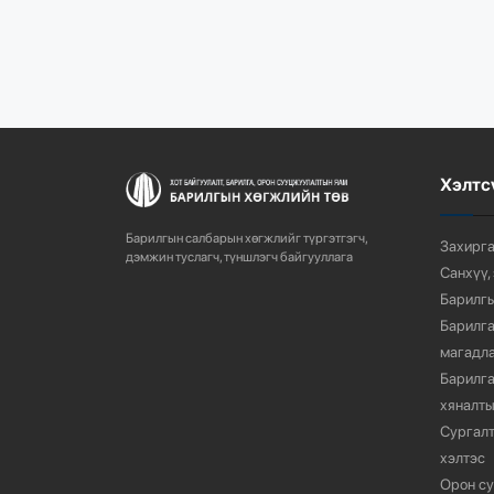
Хэлтс
Барилгын салбарын хөгжлийг түргэтгэгч,
Захирга
дэмжин туслагч, түншлэгч байгууллага
Санхүү,
Барилгы
Барилга
магадла
Барилга
хяналты
Сургалт
хэлтэс
Орон су