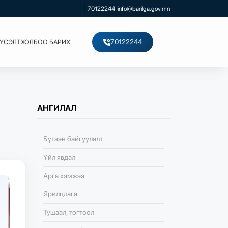
70122244
info@barilga.gov.mn
70122244
ХҮСЭЛТ
ХОЛБОО БАРИХ
АНГИЛАЛ
Бүтээн байгуулалт
Үйл явдал
Арга хэмжээ
Ярилцлага
Тушаал, тогтоол