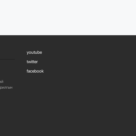
1090
2 сарын өмнө
“БАРИЛГЫН
ХӨГЖЛИЙН ТӨВ”
ТӨҮГ, “МОНГОЛЫН
БАРИЛГЫН
ИНЖЕНЕ...
youtube
1083
2 сарын өмнө
twitter
facebook
“БАРИЛГЫН
ХӨГЖЛИЙН ТӨВ”
эй
ТӨҮГ-ЫН ЗАХИРАЛ
Д.МӨНХБААТАР БН...
арилгын
726
3 сарын өмнө
ХОТ БАЙГУУЛАЛТЫН
ТУХАЙ ХУУЛИЙН
ШИНЭЧИЛСЭН
НАЙРУУЛГЫН ТӨ...