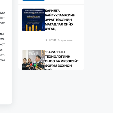
БАРИЛГА
аар
БАЙГУУЛАМЖИЙН
Хот
ЗУРАГ ТӨСЛИЙН
гах
МАГАДЛАЛ ХИЙХ
ХУГАЦ...
мыг
ээ,
833
2 сарын өмнө
хот
эгт
"БАРИЛГЫН
лт,
ТЕХНОЛОГИЙН
сэн
ӨНӨӨ БА ИРЭЭДҮЙ"
ФОРУМ ЗОХИОН
БАЙ...
742
2 сарын өмнө
ЖИЛД 10 САЯ М.КВ
ГИПСЭН ХАВТАН
ҮЙЛДВЭРЛЭХ ХҮЧИН
ЧАДАЛТА...