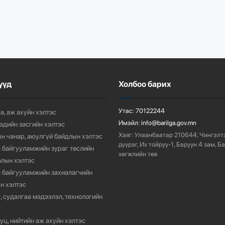
үүд
Холбоо барих
Утас:
70122244
а, аж ахуйн хэлтэс
Имэйл:
info@barilga.gov.mn
 эдийн засгийн хэлтэс
Хаяг:
Улаанбаатар 210644, Чингэлт
н чанар, аюулгүй байдлын хэлтэс
дүүрэг, Их тойруу-1, Баруун 4 зам, Б
 байгууламжийн зураг төслийн
хөгжлийн төв
лын хэлтэс
 байгууламжийн захиалагчийн
н хэлтэс
, судалгаа мэдээлэл, технологийн
уц, нийтийн аж ахуйн хэлтэс