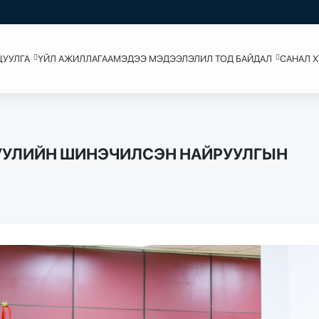
ЦУУЛГА
ҮЙЛ АЖИЛЛАГАА
МЭДЭЭ МЭДЭЭЛЭЛ
ИЛ ТОД БАЙДАЛ
САНАЛ 
ХУУЛИЙН ШИНЭЧИЛСЭН НАЙРУУЛГЫН