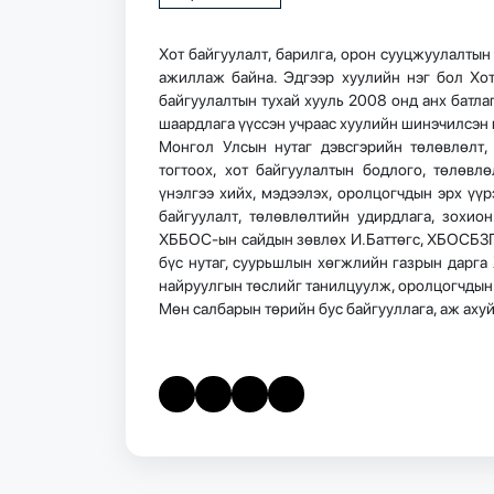
Хот байгуулалт, барилга, орон сууцжуулалтын
ажиллаж байна. Эдгээр хуулийн нэг бол Хот
байгуулалтын тухай хууль 2008 онд анх батла
шаардлага үүссэн учраас хуулийн шинэчилсэн 
Монгол Улсын нутаг дэвсгэрийн төлөвлөлт, 
тогтоох, хот байгуулалтын бодлого, төлөвл
үнэлгээ хийх, мэдээлэх, оролцогчдын эрх үү
байгуулалт, төлөвлөлтийн удирдлага, зохио
ХББОС-ын сайдын зөвлөх И.Баттөгс, ХБОСБЗГ-
бүс нутаг, суурьшлын хөгжлийн газрын дарга
найруулгын төслийг танилцуулж, оролцогчдын 
Мөн салбарын төрийн бус байгууллага, аж ах