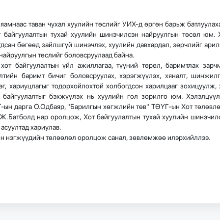
 яамнаас таван чухал хуулийн төслийг УИХ-д өргөн барьж батлуулах
 байгуулалтын тухай хуулийн шинэчилсэн найруулгын төсөл юм. 
гдсан бөгөөд зайлшгүй шинэчлэх, хуулийн давхардал, зөрчлийг арил
найруулгын төслийг боловсруулаад байна.
хот байгуулалтын үйл ажиллагаа, түүний төрөл, баримтлах зарч
өлтийн баримт бичиг боловсруулах, хэрэгжүүлэх, хяналт, шинжилг
рэг, хариуцлагыг тодорхойлохтой холбогдсон харилцааг зохицуулж, 
н байгуулалтыг бэхжүүлэх нь хуулийн гол зорилго юм. Хэлэлцүүл
ын дарга О.Одбаяр, "Барилгын хөгжлийн төв" ТӨҮГ-ын Хот төлөвлө
 Ж.Батболд нар оролцож, Хот байгуулалтын тухай хуулийн шинэчил
асуултад хариулав.
уйн нэгжүүдийн төлөөлөл оролцож санал, зөвлөмжөө илэрхийллээ.