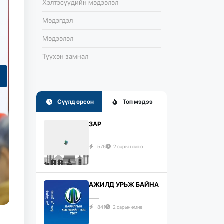
Хэлтэсүүдийн мэдээлэл
Мэдэгдэл
Мэдээлэл
Түүхэн замнал
Сүүлд орсон
Топ мэдээ
ЗАР
576
2 сарын өмнө
АЖИЛД УРЬЖ БАЙНА
841
2 сарын өмнө