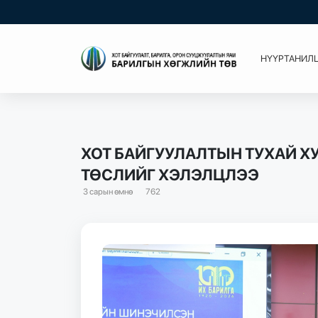
НҮҮР
ТАНИЛ
ХОТ БАЙГУУЛАЛТЫН ТУХАЙ 
ТӨСЛИЙГ ХЭЛЭЛЦЛЭЭ
3 сарын өмнө
762