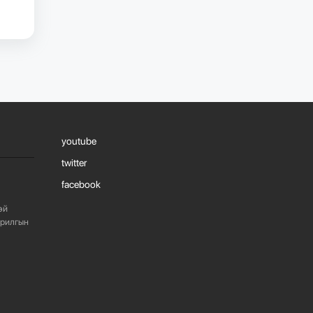
1087
2 сарын өмнө
“БАРИЛГЫН
ХӨГЖЛИЙН ТӨВ”
ТӨҮГ, “МОНГОЛЫН
БАРИЛГЫН
ИНЖЕНЕ...
1079
2 сарын өмнө
youtube
twitter
“БАРИЛГЫН
ХӨГЖЛИЙН ТӨВ”
facebook
ТӨҮГ-ЫН ЗАХИРАЛ
Д.МӨНХБААТАР БН...
эй
арилгын
721
3 сарын өмнө
ХОТ БАЙГУУЛАЛТЫН
ТУХАЙ ХУУЛИЙН
ШИНЭЧИЛСЭН
НАЙРУУЛГЫН ТӨ...