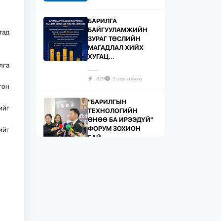
БАРИЛГА
БАЙГУУЛАМЖИЙН
тад
ЗУРАГ ТӨСЛИЙН
МАГАДЛАЛ ХИЙХ
ХУГАЦ...
лга
829
2 сарын өмнө
гон
"БАРИЛГЫН
ийг
ТЕХНОЛОГИЙН
ӨНӨӨ БА ИРЭЭДҮЙ"
ФОРУМ ЗОХИОН
ийг
БАЙ...
736
2 сарын өмнө
ЖИЛД 10 САЯ М.КВ
ГИПСЭН ХАВТАН
ҮЙЛДВЭРЛЭХ ХҮЧИН
ЧАДАЛТА...