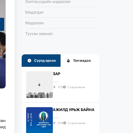
Хэлтэсүүдийн мэдээлэл
Мэдэгдэл
Мэдээлэл
Түүхэн замнал
Сүүлд орсон
Топ мэдээ
ЗАР
575
2 сарын өмнө
АЖИЛД УРЬЖ БАЙНА
сөн
839
2 сарын өмнө
шид