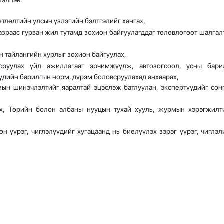
өтлөлтийн улсын үзлэгийн бэлтгэлийг хангах,
зраас гурван жил тутамд зохион байгуулагддаг төлөвлөгөөт шалгал
 тайлангийн хурлыг зохион байгуулах,
сруулах үйл ажиллагааг эрчимжүүлж, автозогсоол, усны бари
үдийн барилгын норм, дүрэм боловсруулахад анхаарах,
ын шинэчлэлтийг яаралтай эцэслэж батлуулан, экспертүүдийг сон
, Төрийн болон албаны нууцын тухай хууль, журмын хэрэгжилт
 үүрэг, чиглэлүүдийг хугацаанд нь биелүүлэх зэрэг үүрэг, чиглэл