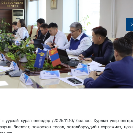
шуурхай хурал өнөөдөр /2025.11.10/ боллоо. Хурлын үеэр өнгөр
гаврын биелэлт, томоохон төсөл, хөтөлбөрүүдийн хэрэгжилт, цаа
лэлцэв.