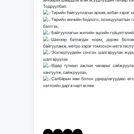
Тодруулбал:
Төрийн байгууллагын архив, албан хэрэг х
Төрийн өмчийн бодлого, зохицуулалтын га
бэлтгэх,
Байгууллагын жилийн эцсийн гүйцэтгэлийн
Шинээр батлагдах норм, дүрэм болов
байгууламж, метро зэрэг томоохон мега төслү
Эскпертүүдийн сонгон шалгаруулах журм
шалгаруулах
Өдөр тутмын ажлын чанарыг сайжруулах
хангуулж, сайжруулах,
Салбарын яам болон удирдлагуудаас өгсөн
хэлтсийн дарга нарт өглөө.