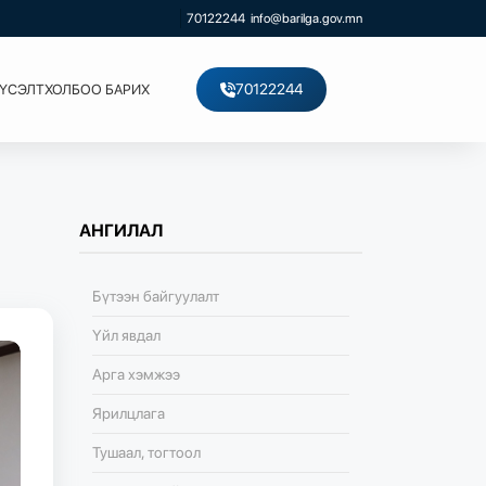
70122244
info@barilga.gov.mn
70122244
ХҮСЭЛТ
ХОЛБОО БАРИХ
АНГИЛАЛ
Бүтээн байгуулалт
Үйл явдал
Арга хэмжээ
Ярилцлага
Тушаал, тогтоол