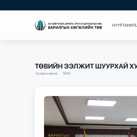
НҮҮР
ТАНИЛ
ТӨВИЙН ЭЭЛЖИТ ШУУРХАЙ Х
9 сарын өмнө
1842