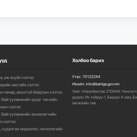
үүд
Холбоо барих
Утас:
70122244
а, аж ахуйн хэлтэс
Имэйл:
info@barilga.gov.mn
 эдийн засгийн хэлтэс
Хаяг:
Улаанбаатар 210644, Чингэлт
н чанар, аюулгүй байдлын хэлтэс
дүүрэг, Их тойруу-1, Баруун 4 зам, Б
 байгууламжийн зураг төслийн
хөгжлийн төв
лын хэлтэс
 байгууламжийн захиалагчийн
н хэлтэс
, судалгаа мэдээлэл, технологийн