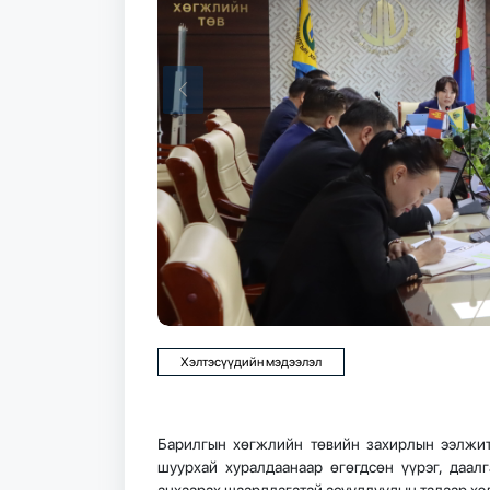
Хэлтэсүүдийн мэдээлэл
Барилгын хөгжлийн төвийн захирлын ээлжит 
шуурхай хуралдаанаар өгөгдсөн үүрэг, даал
анхаарах шаардлагатай асуудлуудын талаар хэ