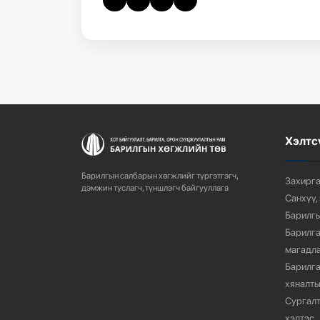
Хэлтс
Барилгын салбарын хөгжлийг түргэтгэгч,
Захирга
дэмжин туслагч, түншлэгч байгууллага
Санхүү,
Барилгы
Барилга
магадла
Барилга
хяналты
Сургалт
хэлтэс