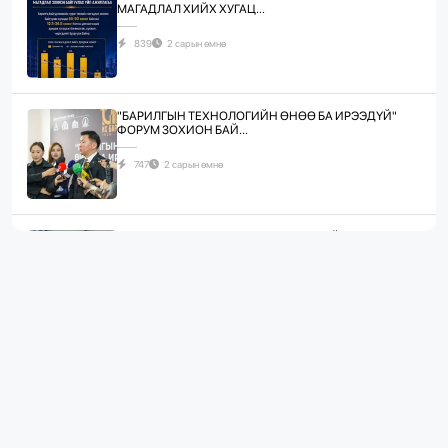
МАГАДЛАЛ ХИЙХ ХУГАЦ...
839
2 сарын өмнө
"БАРИЛГЫН ТЕХНОЛОГИЙН ӨНӨӨ БА ИРЭЭДҮЙ"
ФОРУМ ЗОХИОН БАЙ...
747
2 сарын өмнө
ЖИЛД 10 САЯ М.КВ ГИПСЭН ХАВТАН ҮЙЛДВЭРЛЭХ
ХҮЧИН ЧАДАЛТА...
1096
2 сарын өмнө
“БАРИЛГЫН ХӨГЖЛИЙН ТӨВ” ТӨҮГ, “МОНГОЛЫН
БАРИЛГЫН ИНЖЕНЕ...
1090
2 сарын өмнө