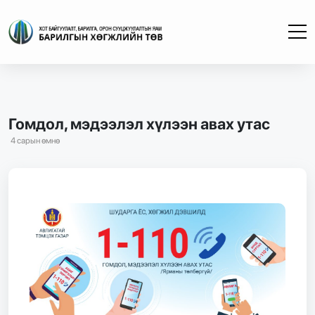
Гомдол, мэдээлэл хүлээн авах утас
4 сарын өмнө