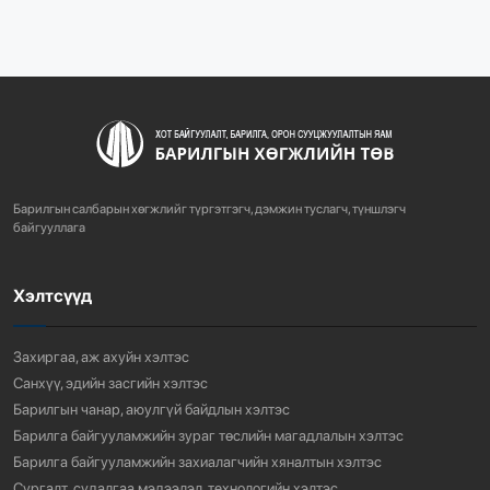
“БАРИЛГЫН ХӨГЖЛИЙН ТӨВ” ТӨҮГ-ЫН ЗАХИРАЛ
Д.МӨНХБААТАР БН...
732
3 сарын өмнө
ХОТ БАЙГУУЛАЛТЫН ТУХАЙ ХУУЛИЙН
ШИНЭЧИЛСЭН НАЙРУУЛГЫН ТӨ...
Барилгын салбарын хөгжлийг түргэтгэгч, дэмжин туслагч, түншлэгч
765
3 сарын өмнө
байгууллага
Хэлтсүүд
“АМИНЫ ОРОН СУУЦ ЭКСПО” ҮЗЭСГЭЛЭНГ НЭЭЛЭЭ
924
3 сарын өмнө
Захиргаа, аж ахуйн хэлтэс
Санхүү, эдийн засгийн хэлтэс
Барилгын чанар, аюулгүй байдлын хэлтэс
Барилга байгууламжийн зураг төслийн магадлалын хэлтэс
Барилга байгууламжийн захиалагчийн хяналтын хэлтэс
Сургалт, судалгаа мэдээлэл, технологийн хэлтэс