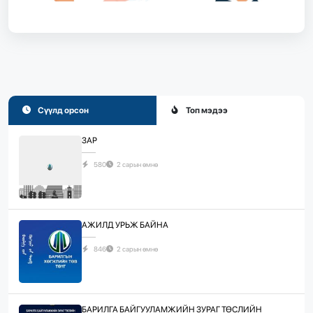
Сүүлд орсон
Топ мэдээ
ЗАР
580
2 сарын өмнө
АЖИЛД УРЬЖ БАЙНА
846
2 сарын өмнө
БАРИЛГА БАЙГУУЛАМЖИЙН ЗУРАГ ТӨСЛИЙН