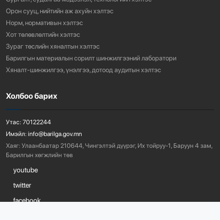
Орон сууц, нийтийн аж ахуйн хэлтэс
Норм, нормативын хэлтэс
Хот төлөвлөлтийн хэлтэс
Зураг төслийн хяналтын хэлтэс
Барилгын материалын сорилт шинжилгээний лаборатори
Хяналт-шинжилгээ, үнэлгээ, дотоод аудитын хэлтэс
Холбоо барих
Утас:
70122244
Имэйл:
info@barilga.gov.mn
Хаяг:
Улаанбаатар 210644, Чингэлтэй дүүрэг, Их тойруу-1, Баруун 4 зам,
Барилгын хөгжлийн төв
youtube
twitter
facebook