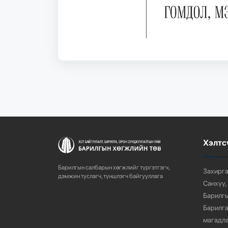
Хэлтс
Барилгын салбарын хөгжлийг түргэтгэгч,
Захирга
дэмжин туслагч, түншлэгч байгууллага
Санхүү,
Барилгы
Барилга
магадла