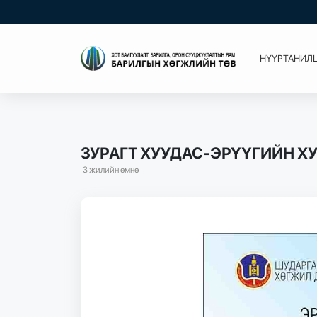
НҮҮР
ТАНИЛ
ЗУРАГТ ХУУДАС-ЭРҮҮГИЙН Х
3 жилийн өмнө