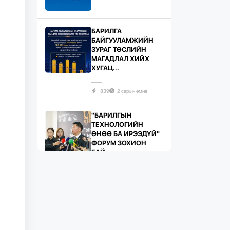
БАРИЛГА
БАЙГУУЛАМЖИЙН
ЗУРАГ ТӨСЛИЙН
МАГАДЛАЛ ХИЙХ
ХУГАЦ...
839
2 сарын өмнө
"БАРИЛГЫН
ТЕХНОЛОГИЙН
ӨНӨӨ БА ИРЭЭДҮЙ"
ФОРУМ ЗОХИОН
БАЙ...
747
2 сарын өмнө
ЖИЛД 10 САЯ М.КВ
ГИПСЭН ХАВТАН
ҮЙЛДВЭРЛЭХ ХҮЧИН
ЧАДАЛТА...