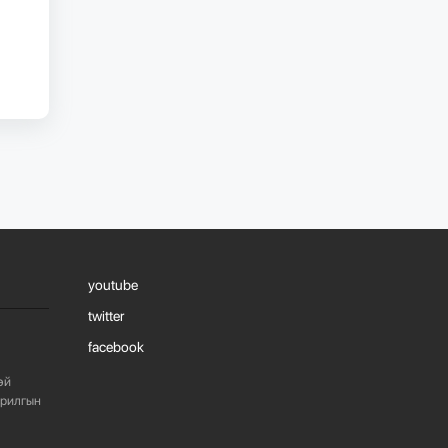
НАЙРУУЛГЫН ТӨ...
765
3 сарын өмнө
“АМИНЫ ОРОН СУУЦ
ЭКСПО”
ҮЗЭСГЭЛЭНГ
НЭЭЛЭЭ
924
3 сарын өмнө
youtube
twitter
facebook
эй
арилгын