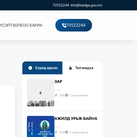
70122244
info@barilga.gov.mn
70122244
ХҮСЭЛТ
ХОЛБОО БАРИХ
Сүүлд орсон
Топ мэдээ
ЗАР
580
2 сарын өмнө
АЖИЛД УРЬЖ БАЙНА
846
2 сарын өмнө