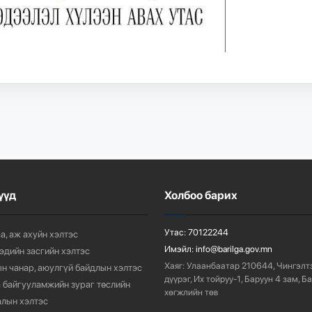
үүд
Холбоо барих
Утас:
70122244
а, аж ахуйн хэлтэс
Имэйл:
info@barilga.gov.mn
 эдийн засгийн хэлтэс
Хаяг:
Улаанбаатар 210644, Чингэлт
н чанар, аюулгүй байдлын хэлтэс
дүүрэг, Их тойруу-1, Баруун 4 зам, Б
 байгууламжийн зураг төслийн
хөгжлийн төв
лын хэлтэс