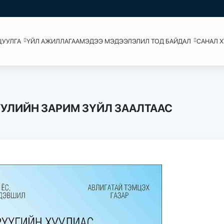
ЦУУЛГА
ҮЙЛ АЖИЛЛАГАА
МЭДЭЭ МЭДЭЭЛЭЛ
ИЛ ТОД БАЙДАЛ
САНАЛ 
УУЛИЙН ЗАРИМ ЗҮЙЛ ЗААЛТААС