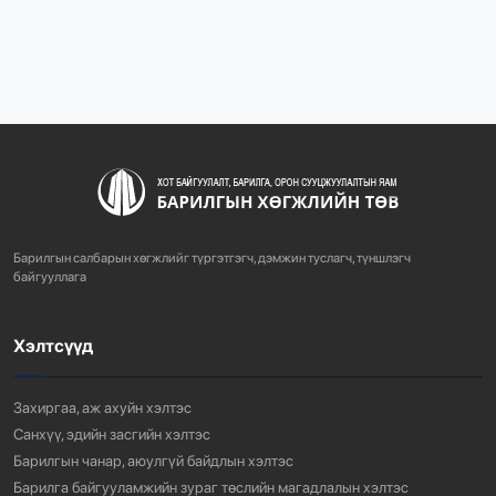
1077
2 сарын өмнө
“БАРИЛГЫН ХӨГЖЛИЙН ТӨВ” ТӨҮГ-ЫН ЗАХИРАЛ
Д.МӨНХБААТАР БН...
719
3 сарын өмнө
ХОТ БАЙГУУЛАЛТЫН ТУХАЙ ХУУЛИЙН
ШИНЭЧИЛСЭН НАЙРУУЛГЫН ТӨ...
Барилгын салбарын хөгжлийг түргэтгэгч, дэмжин туслагч, түншлэгч
757
3 сарын өмнө
байгууллага
Хэлтсүүд
“АМИНЫ ОРОН СУУЦ ЭКСПО” ҮЗЭСГЭЛЭНГ НЭЭЛЭЭ
917
3 сарын өмнө
Захиргаа, аж ахуйн хэлтэс
Санхүү, эдийн засгийн хэлтэс
Барилгын чанар, аюулгүй байдлын хэлтэс
Барилга байгууламжийн зураг төслийн магадлалын хэлтэс