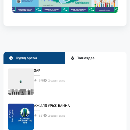
Сүүлд орсон
Топ мэдээ
ЗАР
575
2 сарын өмнө
АЖИЛД УРЬЖ БАЙНА
837
2 сарын өмнө