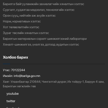
Барилга байгууламжийн захиалагчийн хяналтын хэлтэс
Сургалт, судалгаа мэдээлэл, технологийн хэлтэс
Орон сууц, нийтийн аж ахуйн хэлтэс
Норм, нормативын хэлтэс
Хот төлөвлөлтийн хэлтэс
Зураг төслийн хяналтын хэлтэс
Барилгын материалын сорилт шинжилгээний лаборатори
Хяналт-шинжилгээ, үнэлгээ, дотоод аудитын хэлтэс
Холбоо барих
Утас:
70122244
Имэйл:
info@barilga.gov.mn
Хаяг:
Улаанбаатар 210644, Чингэлтэй дүүрэг, Их тойруу-1, Баруун 4 зам,
Барилгын хөгжлийн төв
youtube
twitter