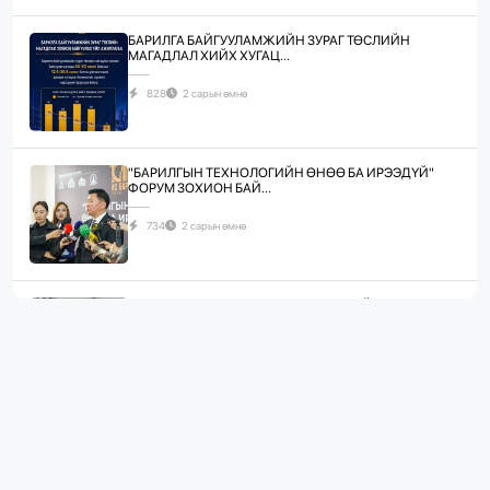
БАРИЛГА БАЙГУУЛАМЖИЙН ЗУРАГ ТӨСЛИЙН
МАГАДЛАЛ ХИЙХ ХУГАЦ...
828
2 сарын өмнө
"БАРИЛГЫН ТЕХНОЛОГИЙН ӨНӨӨ БА ИРЭЭДҮЙ"
ФОРУМ ЗОХИОН БАЙ...
734
2 сарын өмнө
ЖИЛД 10 САЯ М.КВ ГИПСЭН ХАВТАН ҮЙЛДВЭРЛЭХ
ХҮЧИН ЧАДАЛТА...
1082
2 сарын өмнө
“БАРИЛГЫН ХӨГЖЛИЙН ТӨВ” ТӨҮГ, “МОНГОЛЫН
БАРИЛГЫН ИНЖЕНЕ...