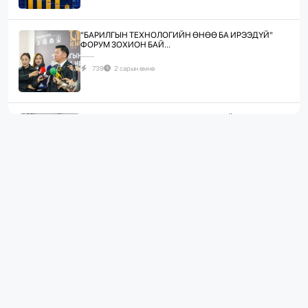
"БАРИЛГЫН ТЕХНОЛОГИЙН ӨНӨӨ БА ИРЭЭДҮЙ"
ФОРУМ ЗОХИОН БАЙ...
739
2 сарын өмнө
ЖИЛД 10 САЯ М.КВ ГИПСЭН ХАВТАН ҮЙЛДВЭРЛЭХ
ХҮЧИН ЧАДАЛТА...
1087
2 сарын өмнө
“БАРИЛГЫН ХӨГЖЛИЙН ТӨВ” ТӨҮГ, “МОНГОЛЫН
БАРИЛГЫН ИНЖЕНЕ...
1081
2 сарын өмнө
“БАРИЛГЫН ХӨГЖЛИЙН ТӨВ” ТӨҮГ-ЫН ЗАХИРАЛ
Д.МӨНХБААТАР БН...