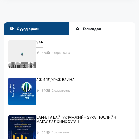
Сүүлд орсон
Топ мэдээ
ЗАР
576
2 сарын өмнө
АЖИЛД УРЬЖ БАЙНА
840
2 сарын өмнө
БАРИЛГА БАЙГУУЛАМЖИЙН ЗУРАГ ТӨСЛИЙН
МАГАДЛАЛ ХИЙХ ХУГАЦ...
831
2 сарын өмнө