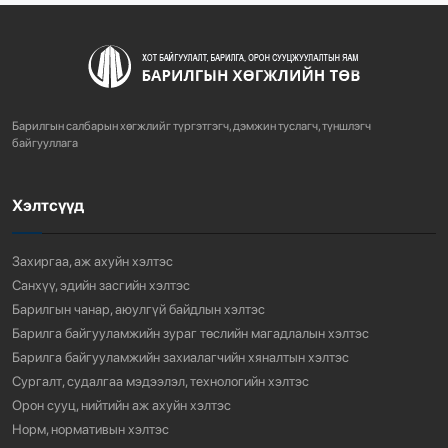
722
3 сарын өмнө
ХОТ БАЙГУУЛАЛТЫН ТУХАЙ ХУУЛИЙН
ШИНЭЧИЛСЭН НАЙРУУЛГЫН ТӨ...
Барилгын салбарын хөгжлийг түргэтгэгч, дэмжин туслагч, түншлэгч
758
3 сарын өмнө
байгууллага
Хэлтсүүд
“АМИНЫ ОРОН СУУЦ ЭКСПО” ҮЗЭСГЭЛЭНГ НЭЭЛЭЭ
918
3 сарын өмнө
Захиргаа, аж ахуйн хэлтэс
Санхүү, эдийн засгийн хэлтэс
Барилгын чанар, аюулгүй байдлын хэлтэс
Барилга байгууламжийн зураг төслийн магадлалын хэлтэс
Барилга байгууламжийн захиалагчийн хяналтын хэлтэс
Сургалт, судалгаа мэдээлэл, технологийн хэлтэс
Орон сууц, нийтийн аж ахуйн хэлтэс
Норм, нормативын хэлтэс