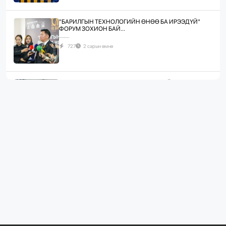
"БАРИЛГЫН ТЕХНОЛОГИЙН ӨНӨӨ БА ИРЭЭДҮЙ"
ФОРУМ ЗОХИОН БАЙ...
727
2 сарын өмнө
ЖИЛД 10 САЯ М.КВ ГИПСЭН ХАВТАН ҮЙЛДВЭРЛЭХ
ХҮЧИН ЧАДАЛТА...
1063
2 сарын өмнө
“БАРИЛГЫН ХӨГЖЛИЙН ТӨВ” ТӨҮГ, “МОНГОЛЫН
БАРИЛГЫН ИНЖЕНЕ...
1063
2 сарын өмнө
“БАРИЛГЫН ХӨГЖЛИЙН ТӨВ” ТӨҮГ-ЫН ЗАХИРАЛ
Д.МӨНХБААТАР БН...