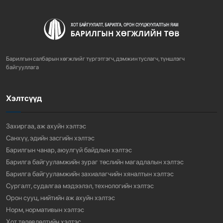
712
3 сарын өмнө
ХОТ БАЙГУУЛАЛТЫН ТУХАЙ ХУУЛИЙН
ШИНЭЧИЛСЭН НАЙРУУЛГЫН ТӨ...
Барилгын салбарын хөгжлийг түргэтгэгч, дэмжин туслагч, түншлэгч
754
3 сарын өмнө
байгууллага
Хэлтсүүд
“АМИНЫ ОРОН СУУЦ ЭКСПО” ҮЗЭСГЭЛЭНГ НЭЭЛЭЭ
910
3 сарын өмнө
Захиргаа, аж ахуйн хэлтэс
Санхүү, эдийн засгийн хэлтэс
Барилгын чанар, аюулгүй байдлын хэлтэс
Барилга байгууламжийн зураг төслийн магадлалын хэлтэс
Барилга байгууламжийн захиалагчийн хяналтын хэлтэс
Сургалт, судалгаа мэдээлэл, технологийн хэлтэс
Орон сууц, нийтийн аж ахуйн хэлтэс
Норм, нормативын хэлтэс
Хот төлөвлөлтийн хэлтэс