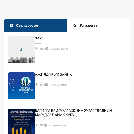
Сүүлд орсон
Топ мэдээ
ЗАР
565
2 сарын өмнө
АЖИЛД УРЬЖ БАЙНА
831
2 сарын өмнө
БАРИЛГА БАЙГУУЛАМЖИЙН ЗУРАГ ТӨСЛИЙН
МАГАДЛАЛ ХИЙХ ХУГАЦ...
811
2 сарын өмнө