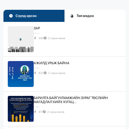
Сүүлд орсон
Топ мэдээ
ЗАР
569
2 сарын өмнө
АЖИЛД УРЬЖ БАЙНА
832
2 сарын өмнө
БАРИЛГА БАЙГУУЛАМЖИЙН ЗУРАГ ТӨСЛИЙН
МАГАДЛАЛ ХИЙХ ХУГАЦ...
817
2 сарын өмнө