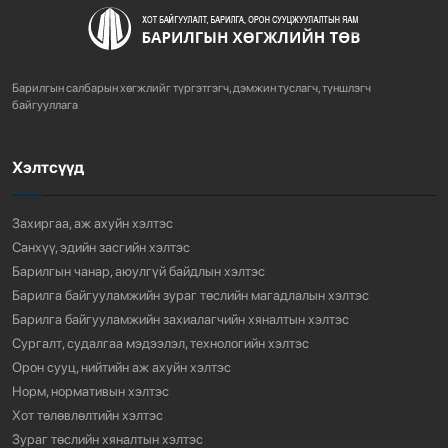
ХОТ БАЙГУУЛАЛТЫН ТУХАЙ ХУУЛИЙН
ШИНЭЧИЛСЭН НАЙРУУЛГЫН ТӨ...
Барилгын салбарын хөгжлийг түргэтгэгч, дэмжин туслагч, түншлэгч
755
3 сарын өмнө
байгууллага
Хэлтсүүд
“АМИНЫ ОРОН СУУЦ ЭКСПО” ҮЗЭСГЭЛЭНГ НЭЭЛЭЭ
914
3 сарын өмнө
Захиргаа, аж ахуйн хэлтэс
Санхүү, эдийн засгийн хэлтэс
Барилгын чанар, аюулгүй байдлын хэлтэс
Барилга байгууламжийн зураг төслийн магадлалын хэлтэс
Барилга байгууламжийн захиалагчийн хяналтын хэлтэс
Сургалт, судалгаа мэдээлэл, технологийн хэлтэс
Орон сууц, нийтийн аж ахуйн хэлтэс
Норм, нормативын хэлтэс
Хот төлөвлөлтийн хэлтэс
Зураг төслийн хяналтын хэлтэс