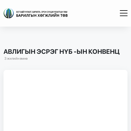
АВЛИГЫН ЭСРЭГ НҮБ -ЫН КОНВЕНЦ
3 жилийн өмнө