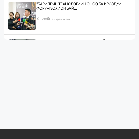
"БАРИЛГЫН ТЕХНОЛОГИЙН ӨНӨӨ БА ИРЭЭДҮЙ"
ФОРУМ ЗОХИОН БАЙ...
730
2 сарын өмнө
ЖИЛД 10 САЯ М.КВ ГИПСЭН ХАВТАН ҮЙЛДВЭРЛЭХ
ХҮЧИН ЧАДАЛТА...
1069
2 сарын өмнө
“БАРИЛГЫН ХӨГЖЛИЙН ТӨВ” ТӨҮГ, “МОНГОЛЫН
БАРИЛГЫН ИНЖЕНЕ...
1071
2 сарын өмнө
“БАРИЛГЫН ХӨГЖЛИЙН ТӨВ” ТӨҮГ-ЫН ЗАХИРАЛ
Д.МӨНХБААТАР БН...
713
3 сарын өмнө